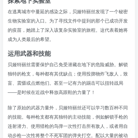
探索地下实验室
在逃离城市中蔓延的感染之际，贝娅特丽丝发现了一个秘密
生物实验室的入口。为了寻找文件中提到的那个已成功开发
的疫苗，她踏上了深入该复杂实验室的旅程。这代表着她将
成为人类最后的希望。
运用武器和技能
贝娅特丽丝需要保护自己免受潜藏在地下的危险威胁。解锁
独特的枪支，每种都有其优缺点；使用投掷物炸飞敌人，致
盲、震慑或点燃他们。甚至一记有力的踢击可以扭转战局
——是时候在近战中释放高跟鞋的力量了！
除了原始的武器力量外，贝娅特丽丝还可以学习数百种不同
的技能。每种枪支都有其独特的主动技能，例如解锁手枪的
连射潜力、使用猎枪的鸟弹一次性打击所有敌人，或者用自
动步枪一次性将整个不死军团的弹夹打空。配以大量的被动