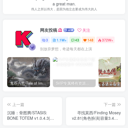
a great man.
伟人之所以伟大，是因为他立志要成为伟大的人
网友投稿
关注
3
1.1W+
43
148
372W+
别放弃梦想，奇迹每天都在上演
鬼谷八荒/Tale of Immortal v1.2.105.259|角色扮演|容量27.4GB|免安装绿色中文版
SVIP专属稀有资源下载 – 持续更新中
上一篇
下一篇
沉睡：骨图腾/STASIS:
寻找莫西/Finding Mosey
BONE TOTEM v1.0.4.3|动
v2.81|角色扮演|容量3.4GB|
作冒险|容量17.5GB|免安装
免安装绿色英文版