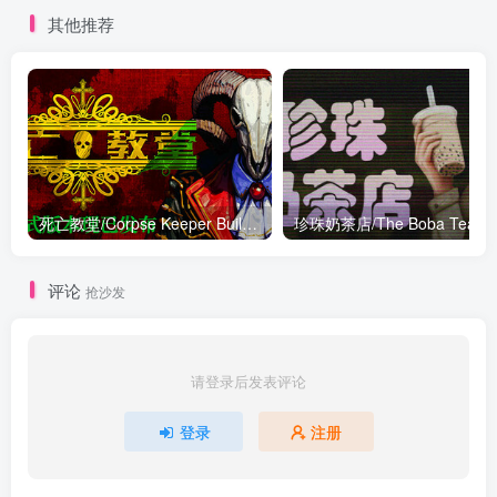
绿色英文版
其他推荐
死亡教堂/Corpse Keeper Build.18672005|动作冒险|容量7.3GB|免安装绿色中文版
珍珠奶茶店/The Boba T
评论
抢沙发
请登录后发表评论
登录
注册