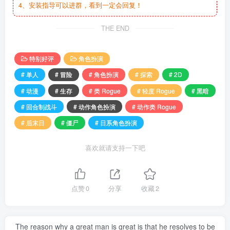
4、安装指导可以进群，看到一定会回复！
THE END
特别好评
角色扮演
# 单人
# 冒险
# 角色扮演
# 探索
# 2D
# 动漫
# 生存
# 类 Rogue
# 轻度 Rogue
# 黑暗
# 回合制战斗
# 动作角色扮演
# 动作类 Rogue
# 后末日
# 僵尸
# 日系角色扮演
喜欢就请支持一下吧
点赞
0
分享
收藏
2
The reason why a great man is great is that he resolves to be