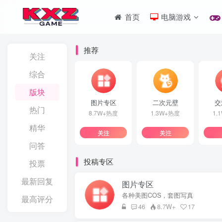
首页
电脑游戏
推荐
关注
综合
版块
图片专区
二次元壁
交
热门
8.7W+热度
1.3W+热度
1.
精华
关注
关注
问答
投稿专区
投票
最新回复
图片专区
各种美图COS，套图写真
最高评分
46
8.7W+
17