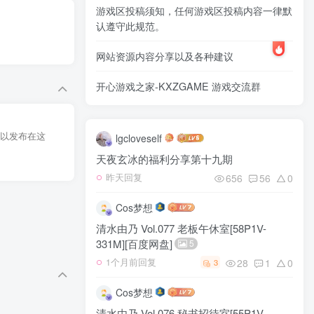
游戏区投稿须知，任何游戏区投稿内容一律默
认遵守此规范。
网站资源内容分享以及各种建议
开心游戏之家-KXZGAME 游戏交流群
以发布在这
lgcloveself
天夜玄冰的福利分享第十九期
656
56
0
昨天回复
Cos梦想
清水由乃 Vol.077 老板午休室[58P1V-
331M][百度网盘]
5
28
1
0
1个月前回复
3
Cos梦想
清水由乃 Vol.076 秘书招待室[55P1V-