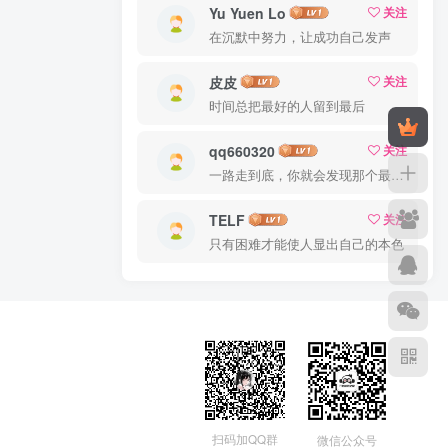
Yu Yuen Lo
关注
在沉默中努力，让成功自己发声
皮皮
关注
时间总把最好的人留到最后
qq660320
关注
一路走到底，你就会发现那个最佳出口
TELF
关注
只有困难才能使人显出自己的本色
扫码加QQ群
微信公众号