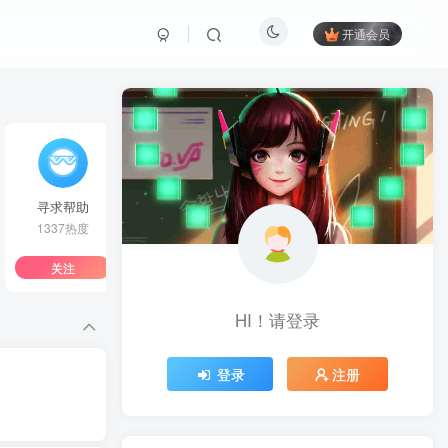
开通会员
寻求帮助
游戏资源
1337热度
318热度
关注
关注
HI！请登录
登录
注册