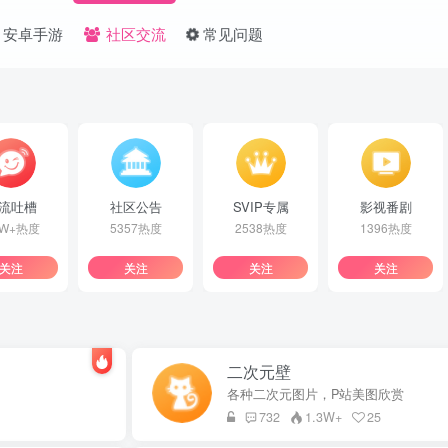
安卓手游
社区交流
常见问题
流吐槽
社区公告
SVIP专属
影视番剧
1W+热度
5357热度
2538热度
1396热度
关注
关注
关注
关注
二次元壁
各种二次元图片，P站美图欣赏
732
1.3W+
25