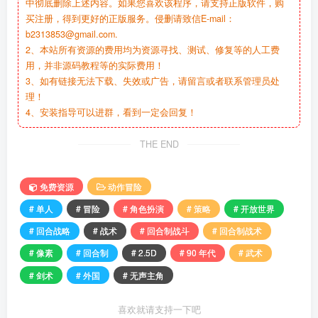
中彻底删除上述内容。如果您喜欢该程序，请支持正版软件，购
买注册，得到更好的正版服务。侵删请致信E-mail：
b2313853@gmail.com.
2、本站所有资源的费用均为资源寻找、测试、修复等的人工费
用，并非源码教程等的实际费用！
3、如有链接无法下载、失效或广告，请留言或者联系管理员处
理！
4、安装指导可以进群，看到一定会回复！
THE END
免费资源
动作冒险
# 单人
# 冒险
# 角色扮演
# 策略
# 开放世界
# 回合战略
# 战术
# 回合制战斗
# 回合制战术
# 像素
# 回合制
# 2.5D
# 90 年代
# 武术
# 剑术
# 外国
# 无声主角
喜欢就请支持一下吧