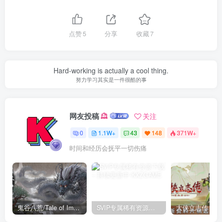
点赞
5
分享
收藏
7
Hard-working is actually a cool thing.
努力学习其实是一件很酷的事
网友投稿
关注
0
1.1W+
43
148
371W+
时间和经历会抚平一切伤痛
鬼谷八荒/Tale of Immortal v1.2.105.259|角色扮演|容量27.4GB|免安装绿色中文版
SVIP专属稀有资源下载 – 持续更新中