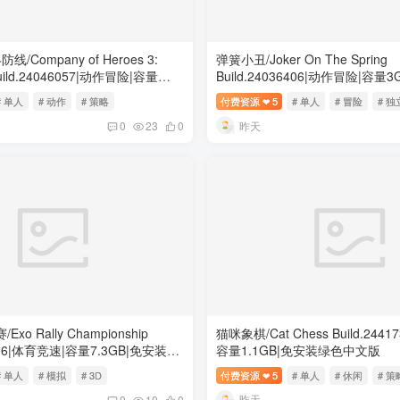
Company of Heroes 3:
弹簧小丑/Joker On The Spring
 Build.24046057|动作冒险|容量
Build.24036406|动作冒险|容
安装绿色中文版
中文版
# 单人
# 动作
# 策略
付费资源
5
# 单人
# 冒险
# 独
❤
昨天
0
23
0
o Rally Championship
猫咪象棋/Cat Chess Build.244
33836|体育竞速|容量7.3GB|免安装绿
容量1.1GB|免安装绿色中文版
# 单人
# 模拟
# 3D
付费资源
5
# 单人
# 休闲
# 策
❤
昨天
0
10
0