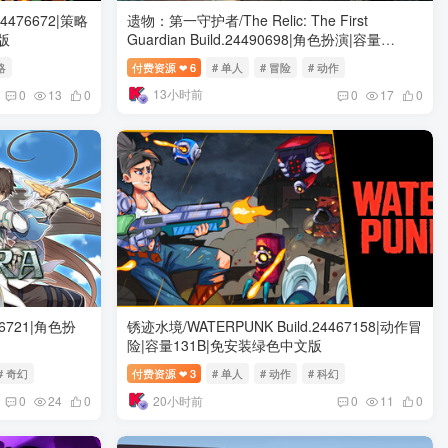
24476672|策略
遗物：第一守护者/The Relic: The First
版
Guardian Build.24490698|角色扮演|容量
29.4GB|免安装绿色中文版
略
付费资源
6
# 单人
# 冒险
# 动作
❤
13小时前
0
13
0
0
17
0
16721|角色扮
锈迹水境/WATERPUNK Build.24467158|动作冒
险|容量131B|免安装绿色中文版
# 奇幻
付费资源
3
# 单人
# 动作
# 科幻
❤
20小时前
0
24
0
0
11
0