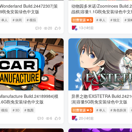
derland Build.24472307|策
动物园多米诺/Zoominoes Build.
49B|免安装绿色中文版
战棋|容量1.1GB|免安装绿色中文
# 单人
# 休闲
# 模拟
付费资源
5
# 单人
# 独立
# 策
❤
13小时前
0
20
0
nufacture Build.24189984|模
异界之吻/EXSTETRA Build.242
1.6GB|免安装绿色中文版
演|容量5GB|免安装绿色中文版
# 模拟
# 3D
# 氛围
付费资源
5
# 单人
# 角色扮演
❤
20小时前
0
6
0