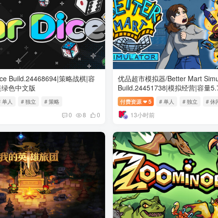
ce Build.24468694|策略战棋|容
优品超市模拟器/Better Mart Simul
安装绿色中文版
Build.24451738|模拟经营|容量
色中文版
# 单人
# 独立
# 策略
付费资源
5
# 单人
# 独立
# 休
❤
13小时前
0
8
0