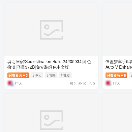
魂之归宿/Soulestination Build.24205034|角色
侠盗猎车手5增强版
扮演|容量372B|免安装绿色中文版
Auto V Enh
量98.5GB|
付费资源
3
# 单人
# 冒险
# 独立
付费资源
8
❤
❤
昨天
昨天
0
10
0