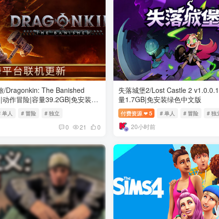
agonkin: The Banished
失落城堡2/Lost Castle 2 v1.0.
6713|动作冒险|容量39.2GB|免安装绿
量1.7GB|免安装绿色中文版
# 单人
# 冒险
# 独立
付费资源
5
# 单人
# 冒险
# 独
❤
20小时前
0
21
0