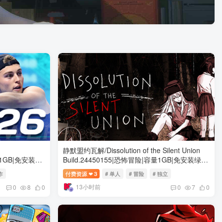
静默盟约瓦解/Dissolution of the Silent Union
4.1GB|免安装绿
Build.24450155|恐怖冒险|容量1GB|免安装绿色
中文版
作
付费资源
3
# 单人
# 冒险
# 独立
❤
13小时前
0
8
0
0
7
0