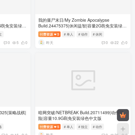
我的僵尸末日/My Zombie Apocalypse
量3GB|免安装绿色
Build.24475375|休闲益智|容量2GB|免安装绿色
中文版
立
付费资源
5
# 单人
# 动作
# 休闲
❤
昨天
0
5
0
0
22
0
17325|策略战棋|
暗网突破/NETBREAK Build.20711499|动作冒
险|容量10.9GB|免安装绿色中文版
略
付费资源
5
# 单人
# 独立
# 动作
❤
昨天
0
16
0
0
26
0