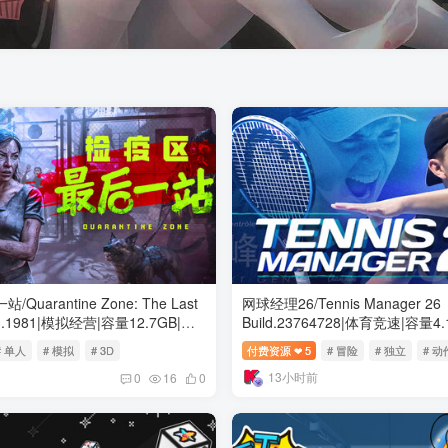
uarantine Zone: The Last
网球经理26/Tennis Manager 26
.13.1981|模拟经营|容量12.7GB|免
Build.23764728|体育竞速|容量
版
色中文版
# 单人
# 模拟
# 3D
付费资源
5
# 冒险
# 独立
# 动
❤
13小时前
0
16
0