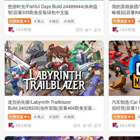
悠游时光/Fishful Days Build.24489844|休闲益
我的英雄旅团/Won
智|容量335B|免安装绿色中文版
略模拟|容量8
付费资源
3
# 单人
# 独立
# 休闲
付费资源
3
❤
❤
13小时前
13小时前
0
1
0
迷宫的先驱/Labyrinth Trailblazer
汽车制造/Car Ma
Build.24028226|动作冒险|容量466B|免安装绿
拟经营|容量1
色中文版
付费资源
3
# 单人
# 动作
# 休闲
付费资源
5
❤
❤
20小时前
20小时前
0
12
0