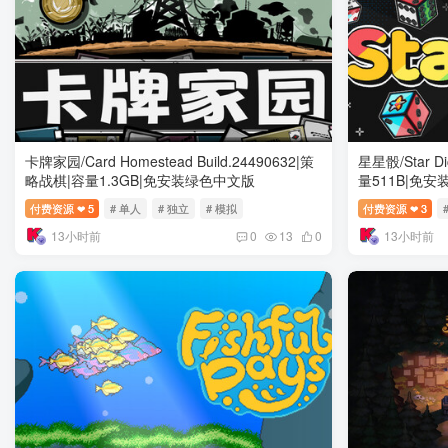
卡牌家园/Card Homestead Build.24490632|策
星星骰/Star Di
略战棋|容量1.3GB|免安装绿色中文版
量511B|免
付费资源
5
# 单人
# 独立
# 模拟
付费资源
3
❤
❤
13小时前
13小时前
0
13
0