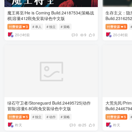
魔王将至/He is Coming Build.24187534|策略战
生存主义：隐形异变/Su
棋|容量412B|免安装绿色中文版
Build.231
色中文版
付费资源
3
# 单人
# 独立
# 策略
付费资源
5
❤
❤
20小时前
20小时前
0
9
0
绿石守卫者/Stoneguard Build.24495725|动作
大荒先民/Primiti
冒险|容量6.8GB|免安装绿色中文版
Build.244
色中文版
付费资源
5
# 独立
# 动作
# 策略
付费资源
5
❤
❤
昨天
昨天
0
25
0