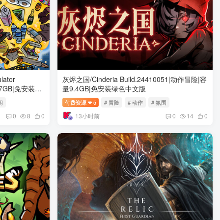
ator
灰烬之国/Cinderia Build.24410051|动作冒险|容
5.7GB|免安装绿
量9.4GB|免安装绿色中文版
闲
付费资源
5
# 冒险
# 动作
# 氛围
❤
13小时前
0
8
0
0
14
0