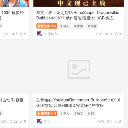
73.1030|模拟经
符文世界：龙之荒野/RuneScape: Dragonwilds
版
Build.24430577|动作冒险|容量33.9GB|免安装
绿色中文版
闲
付费资源
6
# 单人
# 冒险
# 动作
❤
21小时前
0
5
2
0
24
0
32|射击动作|容量
刻骨铭心/YouMustRemember Build.24509299|
休闲益智|容量968B|免安装绿色中文版
作
付费资源
3
# 单人
# 独立
# 2D
❤
昨天
0
22
0
0
7
0