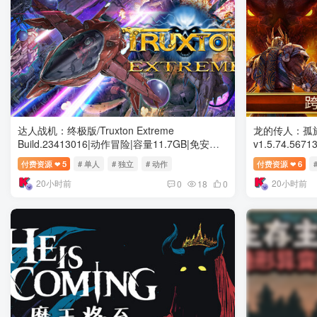
达人战机：终极版/Truxton Extreme
龙的传人：孤旅/Dr
Build.23413016|动作冒险|容量11.7GB|免安装
v1.5.74.5
绿色中文版
色中文版
付费资源
5
# 单人
# 独立
# 动作
付费资源
6
❤
❤
20小时前
20小时前
0
18
0