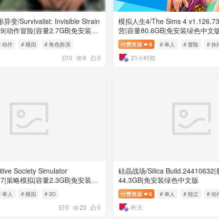
rvivalist: Invisible Strain
模拟人生4/The Sims 4 v1.126.
62529|动作冒险|容量2.7GB|免安装绿
营|容量80.6GB|免安装绿色中文
# 动作
# 模拟
# 角色扮演
付费资源
8
# 单人
# 冒险
# 休
❤
21小时前
0
6
0
ve Society Simulator
硅晶战场/Silica Build.244106
67947|策略模拟|容量2.3GB|免安装绿
44.3GB|免安装绿色中文版
# 单人
# 模拟
# 3D
付费资源
6
# 单人
# 独立
# 动
❤
昨天
0
23
0