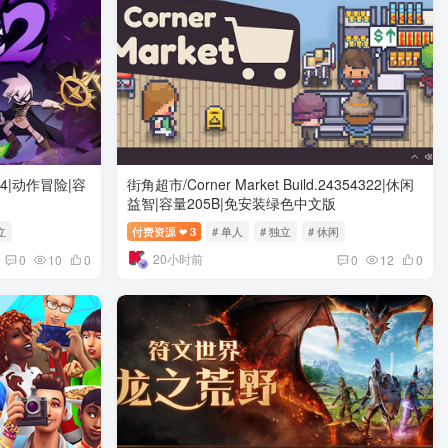
0.14|动作冒险|容
街角超市/Corner Market Build.24354322|休闲
益智|容量205B|免安装绿色中文版
立
付费资源
3
# 单人
# 独立
# 休闲
❤
20小时前
0
10
0
0
12
0