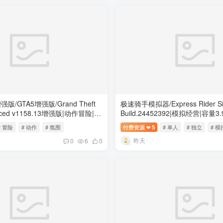
/GTA5增强版/Grand Theft
极速骑手模拟器/Express Rider Sim
anced v1158.13增强版|动作冒险|容
Build.24452392|模拟经营|容量
免安装绿色中文版
色中文版
# 冒险
# 动作
# 氛围
付费资源
5
# 单人
# 独立
# 模
❤
昨天
0
6
0