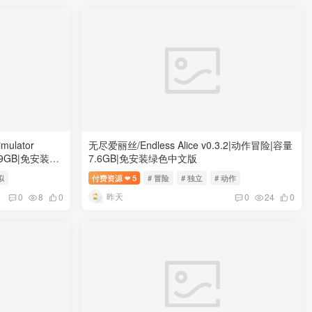
ulator
无尽爱丽丝/Endless Alice v0.3.2|动作冒险|容量
3.9GB|免安装绿
7.6GB|免安装绿色中文版
拟
付费资源
5
# 冒险
# 独立
# 动作
❤
昨天
0
8
0
0
24
0