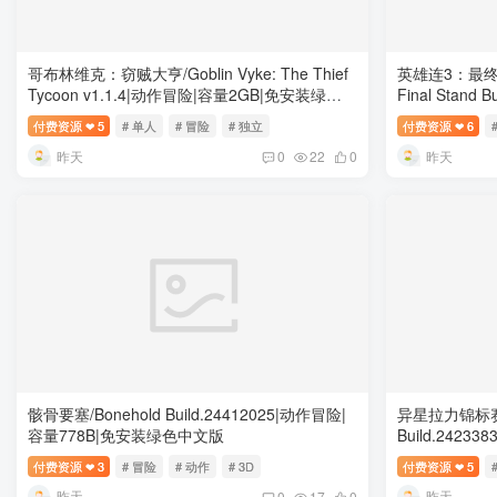
哥布林维克：窃贼大亨/Goblin Vyke: The Thief
英雄连3：最终防线/
Tycoon v1.1.4|动作冒险|容量2GB|免安装绿色
Final Stand
中文版
32.6GB|免
付费资源
5
# 单人
# 冒险
# 独立
付费资源
6
❤
❤
昨天
昨天
0
22
0
骸骨要塞/Bonehold Build.24412025|动作冒险|
异星拉力锦标赛/Ex
容量778B|免安装绿色中文版
Build.242
色中文版
付费资源
3
# 冒险
# 动作
# 3D
付费资源
5
❤
❤
昨天
昨天
0
17
0