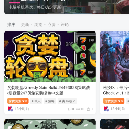
电脑单机游戏，每日稳定更新！
排序
更新
浏览
点赞
评论
贪婪轮盘/Greedy Spin Build.24493828|策略战
检疫区：最后一站/Q
棋|容量247B|免安装绿色中文版
Check v1.1
安装绿色中文
付费资源
3
# 单人
# 策略
# 类 Rogue
付费资源
5
❤
❤
13小时前
13小时前
0
10
0