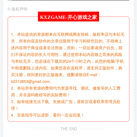
©
版权声明
KXZGAME-
开心游戏之家
1、本站提供的资源都来自互联网或网友投稿，版权争议与本站无
关，所有内容及软件的文章仅限用于学习和研究目的。不得将上
述内容用于商业或者非法用途，否则，一切后果请用户自负，我
们不保证内容的长久可用性，通过使用本站内容随之而来的风险
与本站无关，您必须在下载后的24个小时之内，从您的电脑/手机
中彻底删除上述内容。如果您喜欢该程序，请支持正版软件，购
买注册，得到更好的正版服务。侵删请致信E-mail：
b2313853@gmail.com.
2、本站所有资源的费用均为资源寻找、测试、修复等的人工费
用，并非源码教程等的实际费用！
3、如有链接无法下载、失效或广告，请留言或者联系管理员处
理！
4、安装指导可以进群，看到一定会回复！
THE END