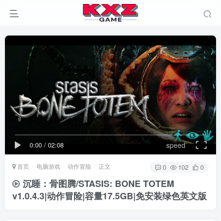
0:00
/
02:08
speed
首页
电脑游戏
动作冒险
正文
0
102
0
沉睡：骨图腾/STASIS: BONE TOTEM
v1.0.4.3|动作冒险|容量17.5GB|免安装绿色英文版