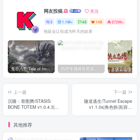
网友投稿
关注
3
1.1W+
43
148
372W+
拖延会让你成为昨天的奴隶
鬼谷八荒/Tale of Immortal v1.2.105.259|角色扮演|容量27.4GB|免安装绿色中文版
SVIP专属稀有资源下载 – 持续更新中
上一篇
下一篇
沉睡：骨图腾/STASIS:
隧道逃生/Tunnel Escape
BONE TOTEM v1.0.4.3|动
v1.1.0s|角色扮演|容量
作冒险|容量17.5GB|免安装
1.2GB|免安装绿色中文版
绿色英文版
其他推荐