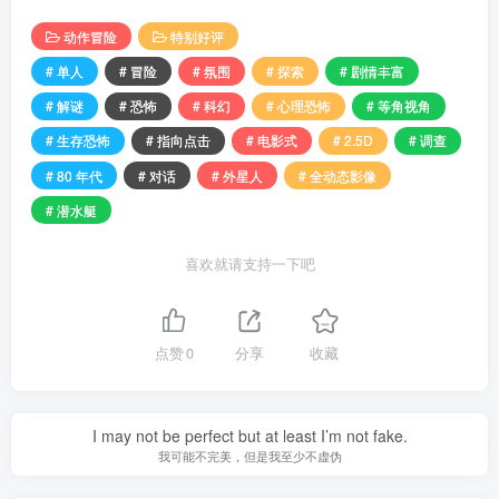
动作冒险
特别好评
# 单人
# 冒险
# 氛围
# 探索
# 剧情丰富
# 解谜
# 恐怖
# 科幻
# 心理恐怖
# 等角视角
# 生存恐怖
# 指向点击
# 电影式
# 2.5D
# 调查
# 80 年代
# 对话
# 外星人
# 全动态影像
# 潜水艇
喜欢就请支持一下吧
点赞
0
分享
收藏
I may not be perfect but at least I’m not fake.
我可能不完美，但是我至少不虚伪