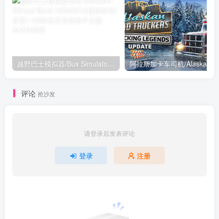
越野巴士模拟器/Bus Simulator Offroad Build.18083373|模拟经营|容量1.8GB|免安装绿色中文版
阿拉斯加卡车司机/Alask
评论
抢沙发
请登录后发表评论
登录
注册