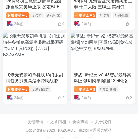
V8传奇羽国沉默剧情单职业群
V8传奇 九州雷霆大唐佣兵第三
服自改完美毕业版-鉴定BUFF-
季 十二大陆 三职业 英雄佣兵
神佑专属-吞噬-线索提升
含假人 BOSS独有神器
付费资源
6
# 传奇
# v8引擎
# 网单
付费资源
5
# 传奇
# v8引擎
❤
❤
3年前
3年前
0
1
飞蛾无双梦幻单机版18门派剧
梦战: 新纪元 v2.45贺岁最终高
情任务抓鬼高爆率带助战带源
爆版|梦幻网单|容量13GB|免安
码含GM工具PC端【7.8G】
装绿色中文版
付费资源
8
# 梦幻西游
付费资源
3
# 梦幻西游
❤
❤
3年前
3年前
2
2
友链申请
文章归档
免责声明
关于我们
Copyright © 2023 ·
KXZGAME
· 由Zibll主题强力驱动.