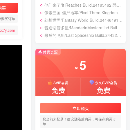
他们来了/It Reaches Build.24185462|恐怖冒险|容量5GB|免安装绿色中文版
购买
像素三国-僵尸地牢/Pixel Three Kingdoms: Zombie Dungeon Build.24007867|动作冒险|容量354B|免安装绿色中文版
存购买订单
幻想世界/Fantasy World Build.24446491|策略战棋|容量3.8GB|免安装绿色中文版
普通话智多星/MandarinMastermind Build.24053068|动作冒险|容量5.5GB|免安装绿色中文版
kx7y.com
最后的飞船/Last Spaceship Build.24432237|解谜冒险|容量1.7GB|免安装绿色中文版
付费资源
5
❤
SVIP会员
永久SVIP会员
免费
免费
立即购买
您当前未登录！建议登陆后购买，可保存购买订
单