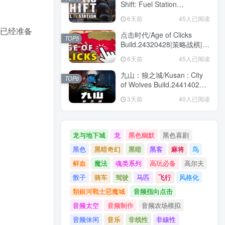
Shift: Fuel Station
Build.24404863|模拟经营|容
6天前
45人已阅读
量8GB|免安装绿色中文版
，已经准备
点击时代/Age of Clicks
TOP5
Build.24320428|策略战棋|容
量595MB|免安装绿色中文版
6天前
45人已阅读
九山：狼之城/Kusan : City
TOP6
of Wolves Build.24414028|
动作冒险|容量1.6GB|免安装
3天前
40人已阅读
绿色中文版
龙与地下城
龙
黑色幽默
黑色喜剧
黑色
黑暗奇幻
黑暗
黑客
麻将
鸟
鲜血
魔法
魂类系列
高玩必备
高尔夫
骰子
骑车
驾驶
马匹
飞行
风格化
類銀河戰士惡魔城
音频指向点击
音频太空
音频制作
音频农场模拟
音频休闲
音乐
非线性
非線性