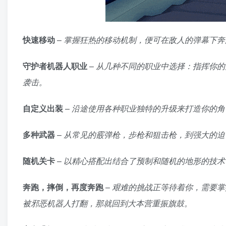
快速移动
–
掌握狂热的移动机制，便可在敌人的弹幕下奔
守护者机器人职业
–
从几种不同的职业中选择：指挥你的
袭击。
自定义出装
–
沿途使用各种职业独特的升级来打造你的角
多种武器
–
从常见的霰弹枪，步枪和狙击枪，到强大的迫击炮
随机关卡
–
以精心搭配出结合了预制和随机的地形的技术
奔跑，摔倒，再度奔跑
–
艰难的挑战正等待着你，需要掌
被邪恶机器人打翻，那就回到大本营重振旗鼓。