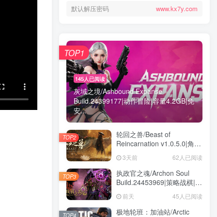
默认解压密码
www.kx7y.com
TOP1
145人已阅读
灰域之境/Ashbound Expanse
Build.24399177|动作冒险|容量4.2GB|免
安...
轮回之兽/Beast of
TOP2
Reincarnation v1.0.5.0|角色
扮演|容量32.6GB|免安装绿
3天前
62人已阅读
色中文版
执政官之魂/Archon Soul
TOP3
Build.24453969|策略战棋|容
量3GB|免安装绿色中文版
前天
45人已阅读
极地轮班：加油站/Arctic
TOP4