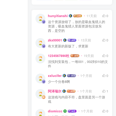
hunyitianshi
11天前
0
这个资源放错了，放的是吸血鬼猎人的
资源，吸血鬼猎人里面资源包没放东
西，是空的
zkx00001
13天前
0
有大更新的新版了，求更新
1234567890杜
19天前
0
没找到安装包，一堆001，002到010的文
件
xxlucifer
1个月前
0
少一个分卷8啊
阿泽瑞尔
1个月前
1
这游戏与内容不符，盘里面是另一个游
戏
diomiccc
1个月前
0