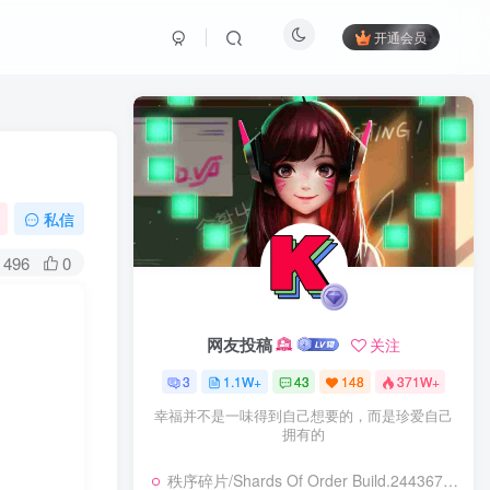
开通会员
私信
496
0
网友投稿
关注
3
1.1W+
43
148
371W+
幸福并不是一味得到自己想要的，而是珍爱自己
拥有的
秩序碎片/Shards Of Order Build.24436710|角色扮演|容量2.9GB|免安装绿色中文版