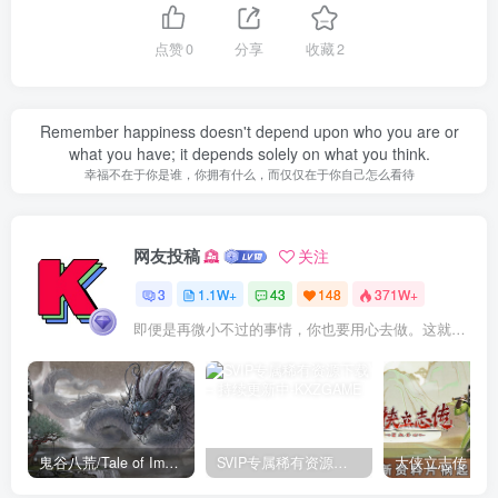
点赞
0
分享
收藏
2
Remember happiness doesn't depend upon who you are or
what you have; it depends solely on what you think.
幸福不在于你是谁，你拥有什么，而仅仅在于你自己怎么看待
网友投稿
关注
3
1.1W+
43
148
371W+
即便是再微小不过的事情，你也要用心去做。这就是成功的秘密
鬼谷八荒/Tale of Immortal v1.2.105.259|角色扮演|容量27.4GB|免安装绿色中文版
SVIP专属稀有资源下载 – 持续更新中