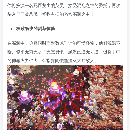
你将扮演一名死而复生的英灵，接受混乱之神的委托，再次
杀入早已被恶魔与怪物占据的恐怖深渊之中！
极致畅快的割草体验
在深渊中，你将同时面对数以千计的可憎怪物，他们源源不
断、似乎无穷无尽！无需畏惧，虽然已退无可退，但你手中
的神器火力强大，弹指挥间便能湮灭大片敌人。