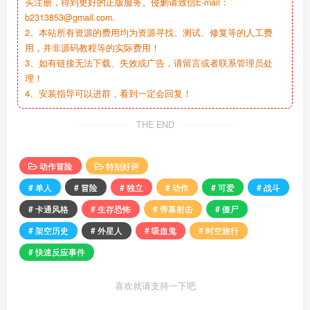
买注册，得到更好的正版服务。侵删请致信E-mail：
b2313853@gmail.com.
2、本站所有资源的费用均为资源寻找、测试、修复等的人工费
用，并非源码教程等的实际费用！
3、如有链接无法下载、失效或广告，请留言或者联系管理员处
理！
4、安装指导可以进群，看到一定会回复！
THE END
动作冒险
特别好评
# 单人
# 冒险
# 独立
# 动作
# 可爱
# 战斗
# 卡通风格
# 生存恐怖
# 弹幕射击
# 僵尸
# 架空历史
# 外星人
# 吸血鬼
# 时空旅行
# 快速反应事件
喜欢就请支持一下吧