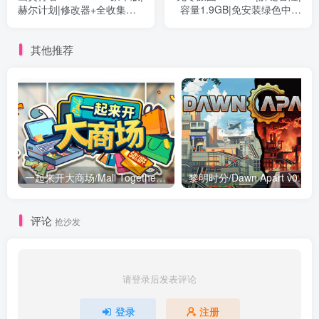
赫尔计划|修改器+全收集初
容量1.9GB|免安装绿色中文
始存档|动作冒险|容量
版
35.5GB|免安装绿色中文版
其他推荐
一起来开大商场/Mall Together Build.24397942|模拟经营|容量2.8GB|免安装绿色中文版
评论
抢沙发
请登录后发表评论
登录
注册