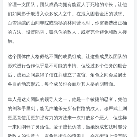
管理一支团队，团队成员均拥有能置人于死地的专长，让他
们如同影子般潜入众多敌人之中。在混入固若金汤的城堡、
白雪皑皑的山间寺院或隐秘的林间营地时，你需要选出正确
的方法。设置陷阱，毒杀你的敌人，或者完全避免和敌人接
触。
这个团体由人格截然不同的成员组成。让这些成员以团队的
形式进行合作似乎是不可能的事情。但经过多个任务的磨合
后，成员之间赢得了信任并建立了友谊。角色之间会发展出
各自的动态形式，每个成员也会面对其人格的阴暗面。
隼人是这支团队的领导人之一，他是一个敏捷的忍者，凭他
的剑和手里剑，能无声地杀光所有拦路的敌人。穆严武士则
更愿意使用更加强有力的方法来一次打败多个恶人，但这样
一来则削弱了灵活性。爱子擅长伪装，当她扮成艺妓时能分
散敌人的注意力。友希是街头的流浪儿，会在街道上设置陷