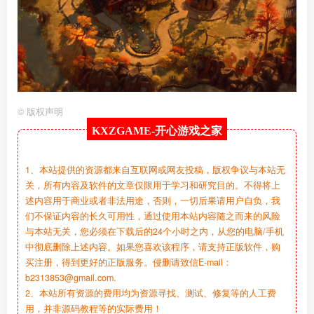
©
版权声明
KXZGAME-
开心游戏之家
1、本站提供的资源都来自互联网或网友投稿，版权争议与本站无
关，所有内容及软件的文章仅限用于学习和研究目的。不得将上
述内容用于商业或者非法用途，否则，一切后果请用户自负，我
们不保证内容的长久可用性，通过使用本站内容随之而来的风险
与本站无关，您必须在下载后的24个小时之内，从您的电脑/手机
中彻底删除上述内容。如果您喜欢该程序，请支持正版软件，购
买注册，得到更好的正版服务。侵删请致信E-mail：
b2313853@gmail.com.
2、本站所有资源的费用均为资源寻找、测试、修复等的人工费
用，并非源码教程等的实际费用！