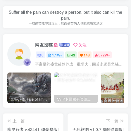
Suffer all the pain can destroy a person, but it also can kill the
pain.
一切痛苦能够毁灭人，然而受苦的人也能把痛苦消灭
网友投稿
关注
0
1.1W+
43
148
372W+
平富足的盛世徒然养成一批懦夫，困苦永远是坚强之母
鬼谷八荒/Tale of Immortal v1.2.105.259|角色扮演|容量27.4GB|免安装绿色中文版
SVIP专属稀有资源下载 – 持续更新中
上一篇
下一篇
幽灵行者 v.42441.48豪华版|
无尽旅图 v1.0.7.6|解谜冒险|