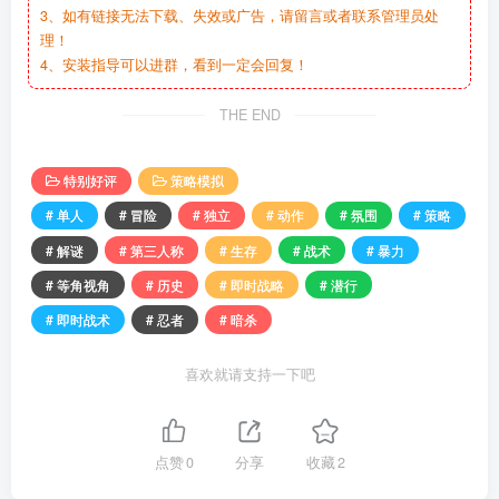
3、如有链接无法下载、失效或广告，请留言或者联系管理员处
理！
4、安装指导可以进群，看到一定会回复！
THE END
特别好评
策略模拟
# 单人
# 冒险
# 独立
# 动作
# 氛围
# 策略
# 解谜
# 第三人称
# 生存
# 战术
# 暴力
# 等角视角
# 历史
# 即时战略
# 潜行
# 即时战术
# 忍者
# 暗杀
喜欢就请支持一下吧
点赞
0
分享
收藏
2