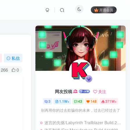
开通会员
私信
266
0
网友投稿
关注
3
1.1W+
43
148
371W+
别再用你的过去欺骗你的未来，过去已经过去了
迷宫的先驱/Labyrinth Trailblazer Build.24028226|动作冒险|容量466B|免安装绿色中文版