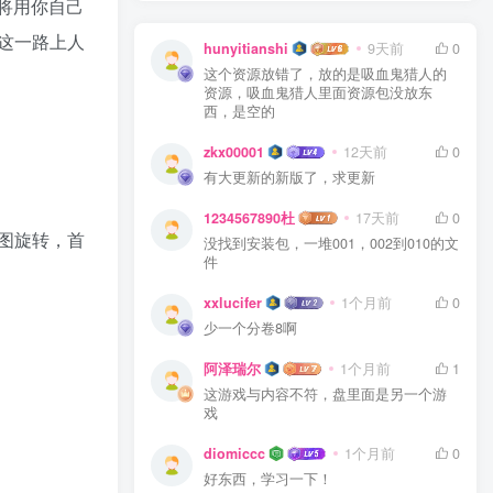
你将用你自己
这一路上人
hunyitianshi
9天前
0
这个资源放错了，放的是吸血鬼猎人的
资源，吸血鬼猎人里面资源包没放东
西，是空的
zkx00001
12天前
0
有大更新的新版了，求更新
1234567890杜
17天前
0
图旋转，首
没找到安装包，一堆001，002到010的文
件
xxlucifer
1个月前
0
少一个分卷8啊
阿泽瑞尔
1个月前
1
这游戏与内容不符，盘里面是另一个游
戏
diomiccc
1个月前
0
好东西，学习一下！