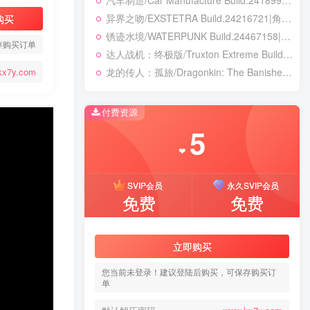
汽车制造/Car Manufacture Build.24189984|模拟经营|容量11.6GB|免安装绿色中文版
异界之吻/EXSTETRA Build.24216721|角色扮演|容量5GB|免安装绿色中文版
购买
锈迹水境/WATERPUNK Build.24467158|动作冒险|容量131B|免安装绿色中文版
存购买订单
达人战机：终极版/Truxton Extreme Build.23413016|动作冒险|容量11.7GB|免安装绿色中文版
龙的传人：孤旅/Dragonkin: The Banished v1.5.74.56713|动作冒险|容量39.2GB|免安装绿色中文版
kx7y.com
付费资源
5
❤
SVIP会员
永久SVIP会员
免费
免费
立即购买
您当前未登录！建议登陆后购买，可保存购买订
单