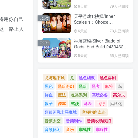
角色扮演|容量2.4GB|免安装
6天前
79人已阅读
绿色中文版
天平游戏1:抉择/Inner
你将用你自己
TOP5
Scales 1：Choice
Build.24391609|互动电影|容
这一路上人
6天前
73人已阅读
量24.3GB|免安装绿色中文版
神屠蓝银/Silver Blade of
TOP6
Gods’ End Build.24334624|
角色扮演|容量1.8GB|免安装
5天前
65人已阅读
绿色中文版
龙与地下城
龙
黑色幽默
黑色喜剧
黑色
黑暗奇幻
黑暗
黑客
麻将
鸟
鲜血
魔法
魂类系列
高玩必备
高尔夫
骰子
骑车
驾驶
马匹
飞行
风格化
類銀河戰士惡魔城
音频指向点击
音频太空
音频制作
音频农场模拟
音频休闲
音乐
非线性
非線性