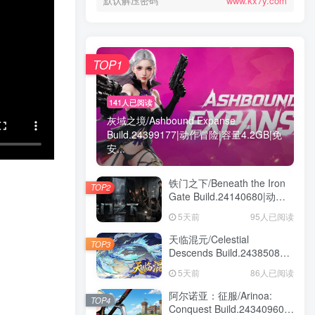
默认解压密码
www.kx7y.com
TOP1
141人已阅读
灰域之境/Ashbound Expanse
Build.24399177|动作冒险|容量4.2GB|免
安...
铁门之下/Beneath the Iron
TOP2
Gate Build.24140680|动作
冒险|容量5.7GB|免安装绿色
5天前
95人已阅读
中文版
天临混元/Celestial
TOP3
Descends Build.24385086|
策略战棋|容量11.4GB|免安
5天前
86人已阅读
装绿色中文版
阿尔诺亚：征服/Arinoa:
TOP4
Conquest Build.24340960|