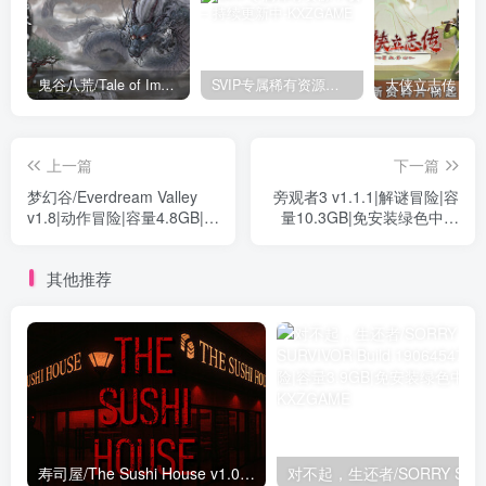
鬼谷八荒/Tale of Immortal v1.2.105.259|角色扮演|容量27.4GB|免安装绿色中文版
SVIP专属稀有资源下载 – 持续更新中
上一篇
下一篇
梦幻谷/Everdream Valley
旁观者3 v1.1.1|解谜冒险|容
v1.8|动作冒险|容量4.8GB|免
量10.3GB|免安装绿色中文
安装绿色中文版
版
其他推荐
寿司屋/The Sushi House v1.0.1|恐怖冒险|容量13.1GB|免安装绿色中文版
对不起，