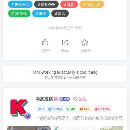
# 视觉小说
# 指向点击
# 像素
# 互动小说
# 90 年代
# 爱情
# 对话
喜欢就请支持一下吧
点赞
0
分享
收藏
2
Hard-working is actually a cool thing.
努力学习其实是一件很酷的事
网友投稿
关注
3
1.1W+
43
148
371W+
一切痛苦能够毁灭人，然而受苦的人也能把痛苦消灭