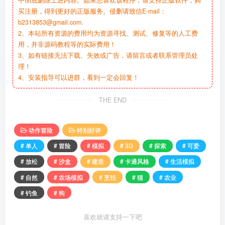
中彻底删除上述内容。如果您喜欢该程序，请支持正版软件，购
买注册，得到更好的正版服务。侵删请致信E-mail：
b2313853@gmail.com.
2、本站所有资源的费用均为资源寻找、测试、修复等的人工费
用，并非源码教程等的实际费用！
3、如有链接无法下载、失效或广告，请留言或者联系管理员处
理！
4、安装指导可以进群，看到一定会回复！
THE END
动作冒险
特别好评
# 单人
# 冒险
# 模拟
# 3D
# 探索
# 可爱
# 放松
# 沙盒
# 建造
# 卡通风格
# 生活模拟
# 自然
# 农场模拟
# 烹饪
# 猫
# 农业
# 钓鱼
# 狗
喜欢就请支持一下吧