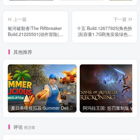
上一篇
下一篇
银河破裂者/The Riftbreaker
十五 Build.12677925|角色扮
Build.21225501|动作冒险|容
演|容量1.7GB|免安装绿色中
量14GB|免安装绿色中文版
文版
其他推荐
夏日美味模拟器/Summer Delicious Simulator Build.22333807|模拟经营|容量4.3GB|免安装绿色中文版
评论
抢沙发