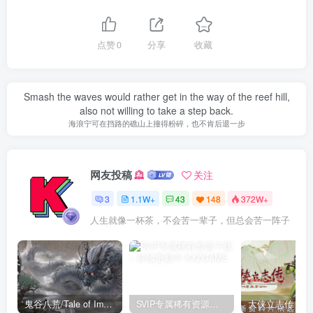
点赞
0
分享
收藏
Smash the waves would rather get in the way of the reef hill,
also not willing to take a step back.
海浪宁可在挡路的礁山上撞得粉碎，也不肯后退一步
网友投稿
关注
3
1.1W+
43
148
372W+
人生就像一杯茶，不会苦一辈子，但总会苦一阵子
鬼谷八荒/Tale of Immortal v1.2.105.259|角色扮演|容量27.4GB|免安装绿色中文版
SVIP专属稀有资源下载 – 持续更新中