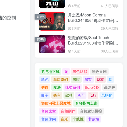
动作冒险|容量1.6GB|免安装
4天前
41人已阅读
绿色中文版
月之冕/Moon Corona
陆的控制
TOP5
Build.24485649|动作冒险|容
量12.1GB|免安装绿色中文版
3天前
39人已阅读
魅魔的游戏/Soul Touch
TOP6
Build.22919034|动作冒险|容
量57.5GB|免安装绿色中文版
4天前
38人已阅读
龙与地下城
龙
黑色幽默
黑色喜剧
黑色
黑暗奇幻
黑暗
黑客
麻将
鸟
鲜血
魔法
魂类系列
高玩必备
高尔夫
骰子
骑车
驾驶
马匹
飞行
风格化
類銀河戰士惡魔城
音频指向点击
音频太空
音频制作
音频农场模拟
音频休闲
音乐
非线性
非線性