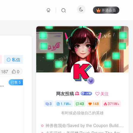
开通会员
私信
1187
0
已售 5
/北境之地/Northgard v4.0.0.43012|策略模拟|容量4.6GB|免安装绿色中文版
网友投稿
关注
3
1.1W+
43
148
371W+
有时候必须做自己的英雄
神券救我命/Saved by the Coupon Build.23925962|休闲益智|容量273B|免安装绿色中文版