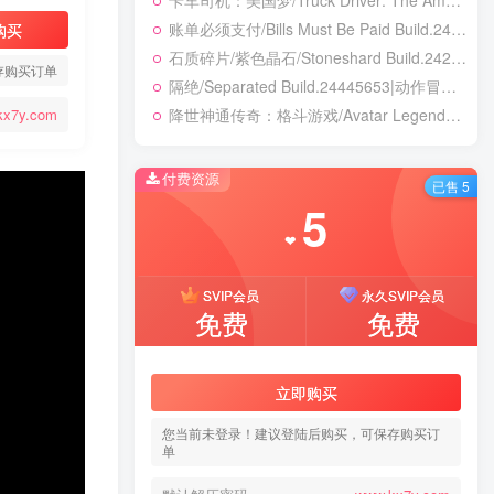
卡车司机：美国梦/Truck Driver: The American Dream Build.24390879|模拟经营|容量19.5GB|免安装绿色中文版
账单必须支付/Bills Must Be Paid Build.24451921|动作冒险|容量1.4GB|免安装绿色中文版
购买
石质碎片/紫色晶石/Stoneshard Build.24221199|角色扮演|容量887B|免安装绿色中文版
存购买订单
隔绝/Separated Build.24445653|动作冒险|容量8.1GB|免安装绿色中文版
降世神通传奇：格斗游戏/Avatar Legends: The Fighting Game Build.24421547|动作冒险|容量8.2GB|免安装绿色中文版
kx7y.com
付费资源
已售 5
5
❤
SVIP会员
永久SVIP会员
免费
免费
立即购买
您当前未登录！建议登陆后购买，可保存购买订
单