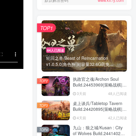
默认解压密码
www.kx7y.com
TOP1
64人已阅读
轮回之兽/Beast of Reincarnation
v1.0.5.0|角色扮演|容量32.6GB|免...
执政官之魂/Archon Soul
TOP2
Build.24453969|策略战棋|容
量3GB|免安装绿色中文版
3天前
48人已阅读
桌上谈兵/Tabletop Tavern
TOP3
Build.24420895|策略战棋|容
量5.9GB|免安装绿色中文版
4天前
42人已阅读
九山：狼之城/Kusan : City
TOP4
of Wolves Build.24414028|