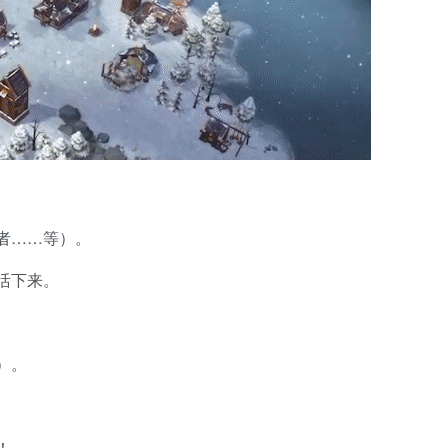
者……等）。
活下来。
）。
！