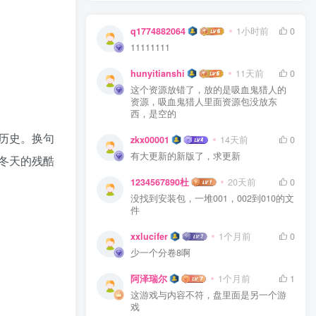
q1774882064
1小时前
0
11111111
hunyitianshi
11天前
0
这个资源放错了，放的是吸血鬼猎人的
资源，吸血鬼猎人里面资源包没放东
西，是空的
历史。换句
zkx00001
14天前
0
有大更新的新版了，求更新
冬天的残酷
1234567890杜
20天前
0
没找到安装包，一堆001，002到010的文
件
xxlucifer
1个月前
0
少一个分卷8啊
阿泽瑞尔
1个月前
1
这游戏与内容不符，盘里面是另一个游
戏