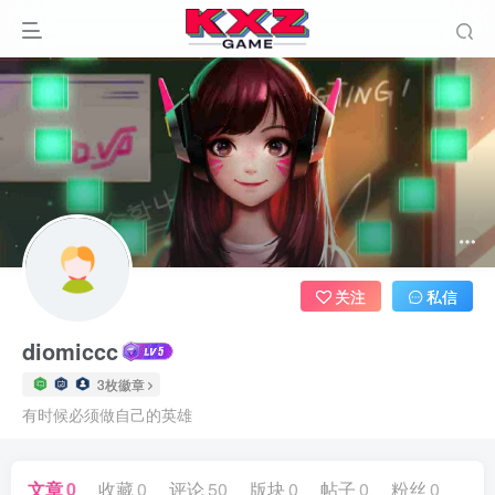
关注
私信
diomiccc
3枚徽章
有时候必须做自己的英雄
文章
0
收藏
0
评论
50
版块
0
帖子
0
粉丝
0