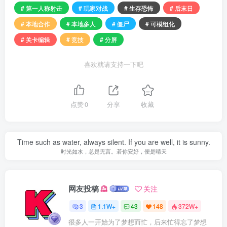
# 第一人称射击
# 玩家对战
# 生存恐怖
# 后末日
# 本地合作
# 本地多人
# 僵尸
# 可模组化
# 关卡编辑
# 竞技
# 分屏
喜欢就请支持一下吧
点赞
0
分享
收藏
Time such as water, always silent. If you are well, it is sunny.
时光如水，总是无言。若你安好，便是晴天
网友投稿
关注
3
1.1W+
43
148
372W+
很多人一开始为了梦想而忙，后来忙得忘了梦想