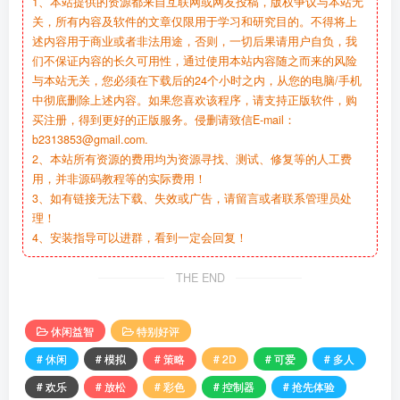
1、本站提供的资源都来自互联网或网友投稿，版权争议与本站无
关，所有内容及软件的文章仅限用于学习和研究目的。不得将上
述内容用于商业或者非法用途，否则，一切后果请用户自负，我
们不保证内容的长久可用性，通过使用本站内容随之而来的风险
与本站无关，您必须在下载后的24个小时之内，从您的电脑/手机
中彻底删除上述内容。如果您喜欢该程序，请支持正版软件，购
买注册，得到更好的正版服务。侵删请致信E-mail：
b2313853@gmail.com.
2、本站所有资源的费用均为资源寻找、测试、修复等的人工费
用，并非源码教程等的实际费用！
3、如有链接无法下载、失效或广告，请留言或者联系管理员处
理！
4、安装指导可以进群，看到一定会回复！
THE END
休闲益智
特别好评
# 休闲
# 模拟
# 策略
# 2D
# 可爱
# 多人
# 欢乐
# 放松
# 彩色
# 控制器
# 抢先体验