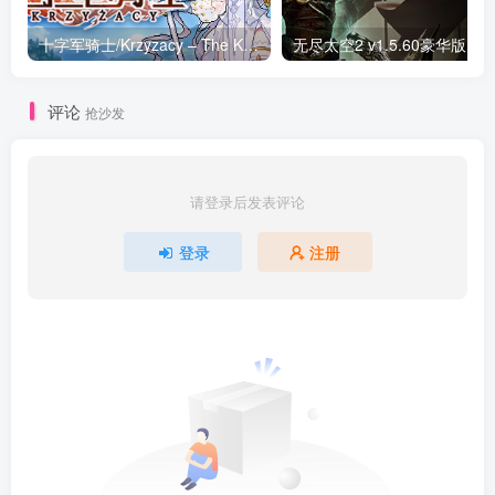
十字军骑士/Krzyzacy – The Knights of the Cross v3.0.15|策略模拟|容量2.3GB|免安装绿色中文版
无尽太空2 v1.5.60豪华版|修改器|策略模
评论
抢沙发
请登录后发表评论
登录
注册