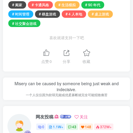
# 阖家
# 卡通风格
# 生活模拟
# 90 年代
# 时间管理
# 棋盘游戏
# 4 人本地
# 桌上游戏
# 社交聚会游戏
喜欢就请支持一下吧
点赞
0
分享
收藏
Misery can be caused by someone being just weak and
indecisive.
一个人仅仅因为软弱无能或优柔寡断就完全可能招致痛苦
网友投稿
关注
0
1.1W+
43
148
372W+