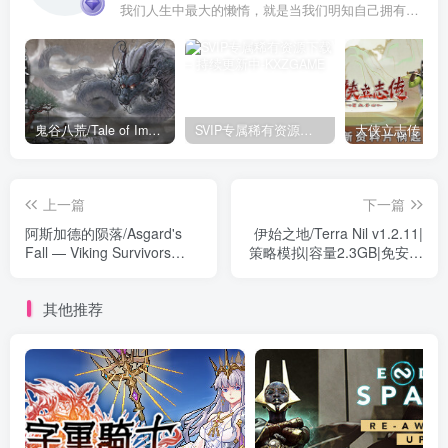
我们人生中最大的懒惰，就是当我们明知自己拥有作出选择的能力，却不去主动改变而是放任它的生活态度
鬼谷八荒/Tale of Immortal v1.2.105.259|角色扮演|容量27.4GB|免安装绿色中文版
SVIP专属稀有资源下载 – 持续更新中
上一篇
下一篇
阿斯加德的陨落/Asgard's
伊始之地/Terra Nil v1.2.11|
Fall — Viking Survivors
策略模拟|容量2.3GB|免安装
v0.2.3|动作冒险|容量
绿色中文版
166MB|免安装绿色中文版
其他推荐