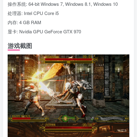
操作系统: 64-bit Windows 7, Windows 8.1, Windows 10
处理器: Intel CPU Core i5
内存: 4 GB RAM
显卡: Nvidia GPU GeForce GTX 970
游戏截图