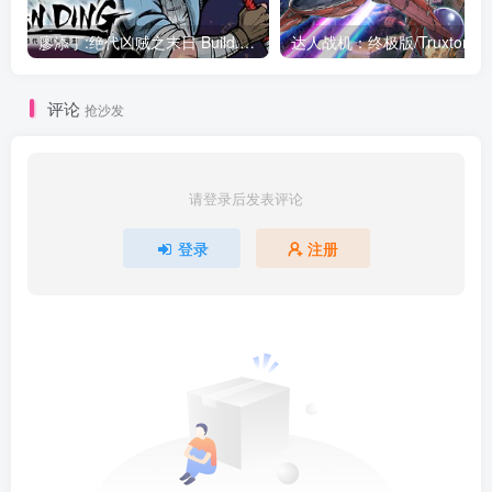
廖添丁:绝代凶贼之末日 Build.12074889|动作冒险|容量2.5GB|免安装绿色中文版
评论
抢沙发
请登录后发表评论
登录
注册