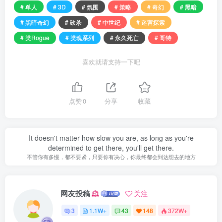
# 单人
# 3D
# 氛围
# 策略
# 奇幻
# 黑暗
# 黑暗奇幻
# 砍杀
# 中世纪
# 迷宫探索
# 类Rogue
# 类魂系列
# 永久死亡
# 哥特
喜欢就请支持一下吧
点赞
0
分享
收藏
It doesn't matter how slow you are, as long as you're
determined to get there, you'll get there.
不管你有多慢，都不要紧，只要你有决心，你最终都会到达想去的地方
网友投稿
关注
3
1.1W+
43
148
372W+