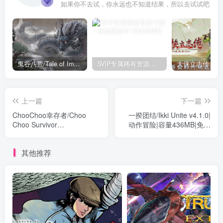
如果你不去试，你永远也不知道结果，所以去试试吧
鬼谷八荒/Tale of Immortal v1.2.105.259|角色扮演|容量27.4GB|免安装绿色中文版
SVIP专属稀有资源下载 – 持续更新中
上一篇
下一篇
ChooChoo幸存者/Choo
一揆团结/Ikki Unite v4.1.0|
Choo Survivor
动作冒险|容量436MB|免安
Build.18689660|休闲益智|容
装绿色中文版
量608MB|免安装绿色中文版
其他推荐