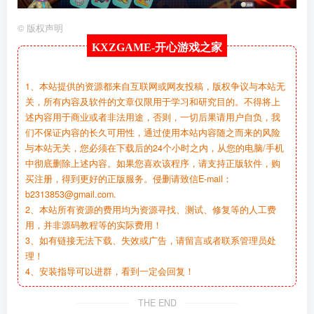
©
版权声明
KXZGAME-
开心游戏之家
1、本站提供的资源都来自互联网或网友投稿，版权争议与本站无
关，所有内容及软件的文章仅限用于学习和研究目的。不得将上
述内容用于商业或者非法用途，否则，一切后果请用户自负，我
们不保证内容的长久可用性，通过使用本站内容随之而来的风险
与本站无关，您必须在下载后的24个小时之内，从您的电脑/手机
中彻底删除上述内容。如果您喜欢该程序，请支持正版软件，购
买注册，得到更好的正版服务。侵删请致信E-mail：
b2313853@gmail.com.
2、本站所有资源的费用均为资源寻找、测试、修复等的人工费
用，并非源码教程等的实际费用！
3、如有链接无法下载、失效或广告，请留言或者联系管理员处
理！
4、安装指导可以进群，看到一定会回复！
THE END