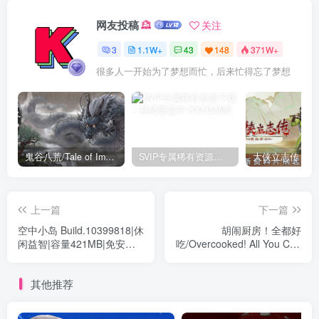
网友投稿
关注
3
1.1W+
43
148
371W+
很多人一开始为了梦想而忙，后来忙得忘了梦想
鬼谷八荒/Tale of Immortal v1.2.105.259|角色扮演|容量27.4GB|免安装绿色中文版
SVIP专属稀有资源下载 – 持续更新中
上一篇
下一篇
空中小岛 Build.10399818|休
胡闹厨房！全都好
闲益智|容量421MB|免安装
吃/Overcooked! All You Can
绿色中文版
Eat Build.20190181|模拟经
营|容量8.9GB|免安装绿色中
其他推荐
文版