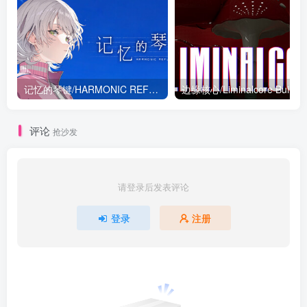
记忆的琴键/HARMONIC REFLECTIONS Build.19275062|动作冒险|容量3.9G|免安装绿色中文版
边缘核心/Limina
评论
抢沙发
请登录后发表评论
登录
注册