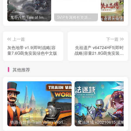
鬼谷八荒/Tale of Immortal v1.2.105.259|角色扮演|容量27.4GB|免安装绿色中文版
SVIP专属稀有资源下载 – 持续更新中
上一篇
下一篇
灰色地带 v1.9|即时战略|容
先祖遗产 v64724HF5|即时
量7.6GB|免安装绿色中文版
战略|容量21.8GB|免安装绿
色中文版
其他推荐
铁路谷世界/Train Valley World Build.16289730|策略模拟|容量1.4GB|免安装绿色中文版
魔法迷域 v20210615|