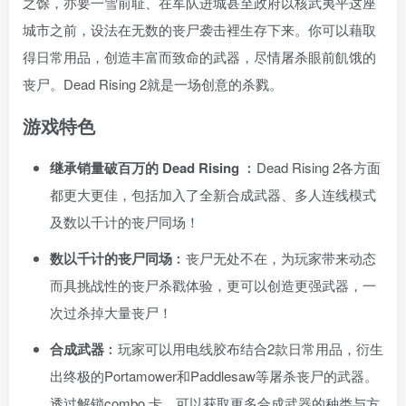
之馀，亦要一雪前耻、在军队进城甚至政府以核武夷平这座
城市之前，设法在无数的丧尸袭击裡生存下来。你可以藉取
得日常用品，创造丰富而致命的武器，尽情屠杀眼前飢饿的
丧尸。Dead Rising 2就是一场创意的杀戮。
游戏特色
继承销量破百万的 Dead Rising
︰Dead Rising 2各方面
都更大更佳，包括加入了全新合成武器、多人连线模式
及数以千计的丧尸同场！
数以千计的丧尸同场
︰丧尸无处不在，为玩家带来动态
而具挑战性的丧尸杀戳体验，更可以创造更强武器，一
次过杀掉大量丧尸！
合成武器
︰玩家可以用电线胶布结合2款日常用品，衍生
出终极的Portamower和Paddlesaw等屠杀丧尸的武器。
透过解锁combo 卡，可以获取更多合成武器的种类与方