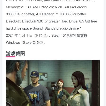
Memory: 2 GB RAM Graphics: NVIDIA® GeForce®
8800GTS or better, ATI Radeon™ HD 3850 or better
DirectX®: DirectX® 9.0c or greater Hard Drive: 8.5 GB free
hard drive space Sound: Standard audio device *
2024 年 1 月 1 日（PT）起，Steam 客户端将仅支持
Windows 10 及更新版本。
游戏截图