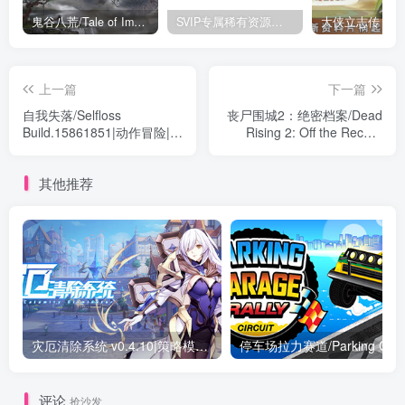
鬼谷八荒/Tale of Immortal v1.2.105.259|角色扮演|容量27.4GB|免安装绿色中文版
SVIP专属稀有资源下载 – 持续更新中
上一篇
下一篇
自我失落/Selfloss
丧尸围城2：绝密档案/Dead
Build.15861851|动作冒险|容
Rising 2: Off the Record
量3.3GB|免安装绿色中文版
v623585|动作冒险|容量
7GB|免安装绿色中文版
其他推荐
灾厄清除系统 v0.4.10|策略模拟|容量3.3GB|免安装绿色中文版
评论
抢沙发