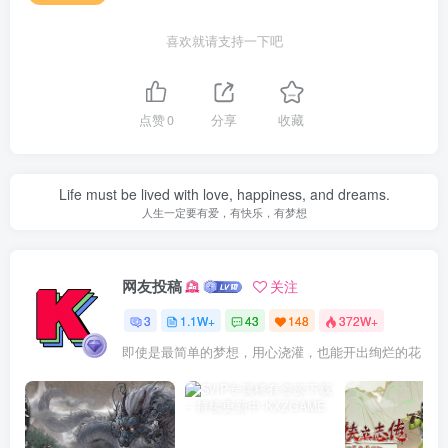
喜欢就请支持一下吧
点赞
0
分享
收藏
Life must be lived with love, happiness, and dreams.
人生一定要有爱，有快乐，有梦想
网友投稿
关注
3
1.1W+
43
148
372W+
即使是最简单的梦想，用心浇灌，也能开出绚烂的花