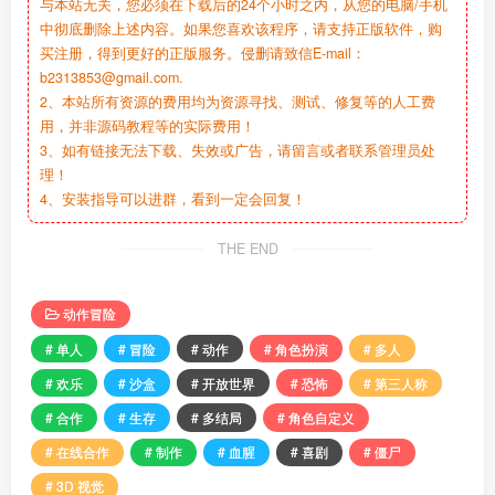
与本站无关，您必须在下载后的24个小时之内，从您的电脑/手机
中彻底删除上述内容。如果您喜欢该程序，请支持正版软件，购
买注册，得到更好的正版服务。侵删请致信E-mail：
b2313853@gmail.com.
2、本站所有资源的费用均为资源寻找、测试、修复等的人工费
用，并非源码教程等的实际费用！
3、如有链接无法下载、失效或广告，请留言或者联系管理员处
理！
4、安装指导可以进群，看到一定会回复！
THE END
动作冒险
# 单人
# 冒险
# 动作
# 角色扮演
# 多人
# 欢乐
# 沙盒
# 开放世界
# 恐怖
# 第三人称
# 合作
# 生存
# 多结局
# 角色自定义
# 在线合作
# 制作
# 血腥
# 喜剧
# 僵尸
# 3D 视觉