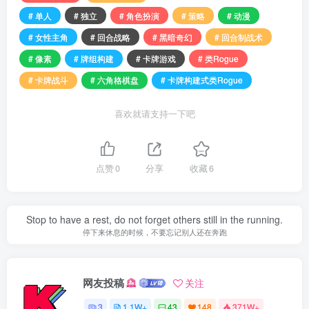
# 单人
# 独立
# 角色扮演
# 策略
# 动漫
# 女性主角
# 回合战略
# 黑暗奇幻
# 回合制战术
# 像素
# 牌组构建
# 卡牌游戏
# 类Rogue
# 卡牌战斗
# 六角格棋盘
# 卡牌构建式类Rogue
喜欢就请支持一下吧
点赞
0
分享
收藏
6
Stop to have a rest, do not forget others still in the running.
停下来休息的时候，不要忘记别人还在奔跑
网友投稿
关注
3
1.1W+
43
148
371W+