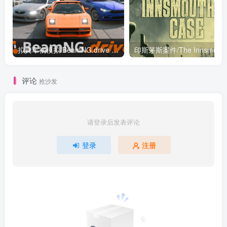
拟真车祸模拟/BeamNG.drive v0.38.4.0|赛车竞速|容量49.1GB|免安装绿色中文版
评论
抢沙发
请登录后发表评论
登录
注册