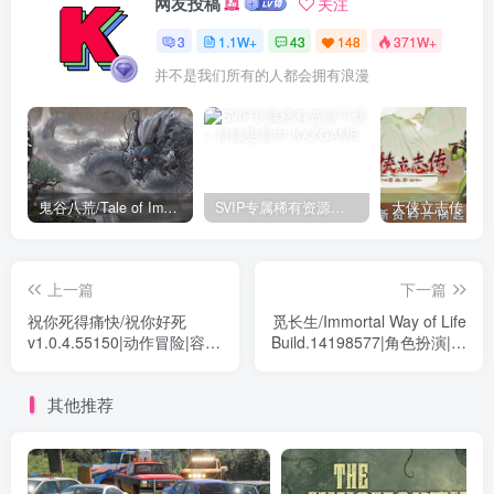
网友投稿
关注
3
1.1W+
43
148
371W+
并不是我们所有的人都会拥有浪漫
鬼谷八荒/Tale of Immortal v1.2.105.259|角色扮演|容量27.4GB|免安装绿色中文版
SVIP专属稀有资源下载 – 持续更新中
上一篇
下一篇
祝你死得痛快/祝你好死
觅长生/Immortal Way of Life
v1.0.4.55150|动作冒险|容量
Build.14198577|角色扮演|容
2.1GB|免安装绿色中文版
量7.1GB|免安装绿色中文版
其他推荐