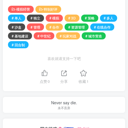
模拟经营
特别好评
# 单人
# 独立
# 模拟
# 3D
# 策略
# 多人
# 沙盒
# 管理
# 合作
# 资源管理
# 在线合作
# 基地建设
# 中世纪
# 玩家对战
# 城市营造
# 回合制
喜欢就请支持一下吧
点赞
0
分享
收藏
1
Never say die.
永不言弃