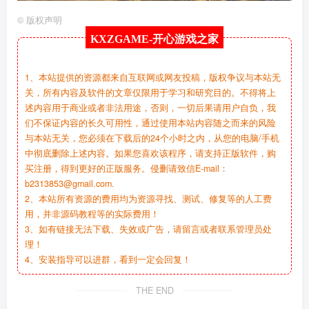
©
版权声明
KXZGAME-
开心游戏之家
1、本站提供的资源都来自互联网或网友投稿，版权争议与本站无
关，所有内容及软件的文章仅限用于学习和研究目的。不得将上
述内容用于商业或者非法用途，否则，一切后果请用户自负，我
们不保证内容的长久可用性，通过使用本站内容随之而来的风险
与本站无关，您必须在下载后的24个小时之内，从您的电脑/手机
中彻底删除上述内容。如果您喜欢该程序，请支持正版软件，购
买注册，得到更好的正版服务。侵删请致信E-mail：
b2313853@gmail.com.
2、本站所有资源的费用均为资源寻找、测试、修复等的人工费
用，并非源码教程等的实际费用！
3、如有链接无法下载、失效或广告，请留言或者联系管理员处
理！
4、安装指导可以进群，看到一定会回复！
THE END