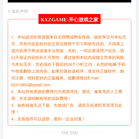
©
版权声明
KXZGAME-
开心游戏之家
1、本站提供的资源都来自互联网或网友投稿，版权争议与本站无
关，所有内容及软件的文章仅限用于学习和研究目的。不得将上
述内容用于商业或者非法用途，否则，一切后果请用户自负，我
们不保证内容的长久可用性，通过使用本站内容随之而来的风险
与本站无关，您必须在下载后的24个小时之内，从您的电脑/手机
中彻底删除上述内容。如果您喜欢该程序，请支持正版软件，购
买注册，得到更好的正版服务。侵删请致信E-mail：
b2313853@gmail.com.
2、本站所有资源的费用均为资源寻找、测试、修复等的人工费
用，并非源码教程等的实际费用！
3、如有链接无法下载、失效或广告，请留言或者联系管理员处
理！
4、安装指导可以进群，看到一定会回复！
THE END