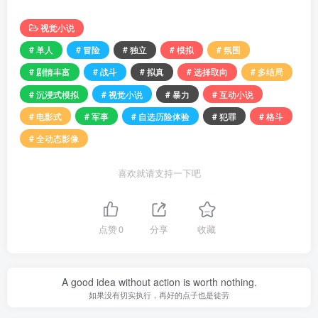
视觉小说
# 单人
# 冒险
# 独立
# 模拟
# 氛围
# 剧情丰富
# 战斗
# 拟真
# 选择取向
# 多结局
# 沉浸式模拟
# 视觉小说
# 暴力
# 互动小说
# 电影式
# 军事
# 自选历险体验
# 犯罪
# 格斗
# 全动态影像
喜欢就请支持一下吧
点赞
0
分享
收藏
A good idea without action is worth nothing.
如果没有切实执行，再好的点子也是徒劳