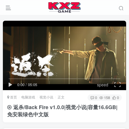
0:00
/
05:05
speed
首页
电脑游戏
视觉小说
正文
0
158
0
返杀/Back Fire v1.0.0|视觉小说|容量16.6GB|
免安装绿色中文版