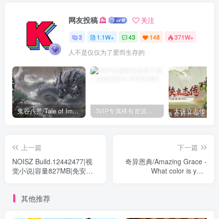
网友投稿
关注
3
1.1W+
43
148
371W+
人不是仅仅为了爱而生存的
鬼谷八荒/Tale of Immortal v1.2.105.259|角色扮演|容量27.4GB|免安装绿色中文版
SVIP专属稀有资源下载 – 持续更新中
上一篇
下一篇
NOISZ Build.12442477|视
奇异恩典/Amazing Grace -
觉小说|容量827MB|免安装
What color is your
绿色中文版
attribute?- v1.72|视觉小说|
容量3.3GB|免安装绿色中文
其他推荐
版