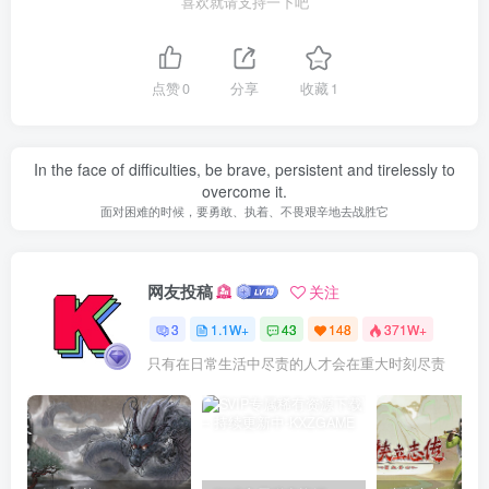
喜欢就请支持一下吧
点赞
0
分享
收藏
1
In the face of difficulties, be brave, persistent and tirelessly to
overcome it.
面对困难的时候，要勇敢、执着、不畏艰辛地去战胜它
网友投稿
关注
3
1.1W+
43
148
371W+
只有在日常生活中尽责的人才会在重大时刻尽责