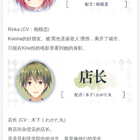
Rinka (CV：相模恋)
Kotoha的好朋友。被‘黑色圣诞老人’诱拐，离开了城市。
只能在Kirie拍的电影里看到她的身影。
店长 (CV：木下くわがた丸)
商店街杂货店的店长。
是圣亚利亚学院的毕业生，算是修他们的学长。