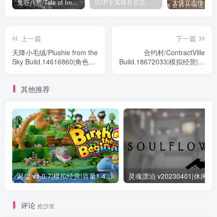
鬼谷八荒/Tale of Immortal v1.2.105.259|角色扮演|容量27.4GB|免安装绿色中文版
SVIP专属稀有资源下载 – 持续更新中
上一篇
下一篇
天降小毛绒/Plushie from the
合约村/ContractVille
Sky Build.14616860|角色扮
Build.18672033|模拟经营|容
演|容量4.7GB|免安装绿色中
量21.3GB|免安装绿色中文
文版
版
其他推荐
诞生 v1.0.7|模拟经营|容量1.4GB|免安装绿色中文版
灵魂漂泊 v20230401|
评论
抢沙发