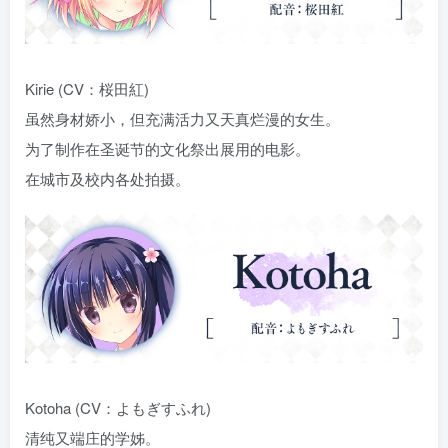
Kirie (CV：桜田紅)
虽然身材娇小，但充满活力又天真烂漫的女生。
为了制作在圣诞节的文化祭出展用的电影。
在城市及校内各处拍摄。
Kotoha (CV：よもぎすふれ)
清纯又端庄的学姊。