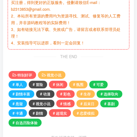
买注册，得到更好的正版服务。侵删请致信E-mail：
b2313853@gmail.com.
2、本站所有资源的费用均为资源寻找、测试、修复等的人工费
用，并非源码教程等的实际费用！
3、如有链接无法下载、失效或广告，请留言或者联系管理员处
理！
4、安装指导可以进群，看到一定会回复！
THE END
特别好评
视觉小说
# 单人
# 冒险
# 休闲
# 氛围
# 可爱
# 剧情丰富
# 动漫
# 彩色
# 生存
# 选择取向
# 悬疑
# 视觉小说
# 情感
# 后末日
# 喜剧
# 卡通
# 剧情
# 超现实
# 恋爱模拟
# 自选历险体验