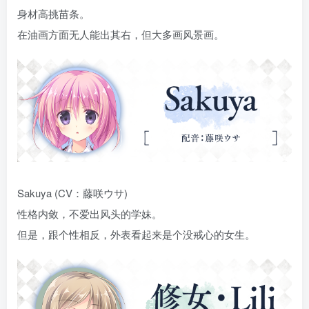
身材高挑苗条。
在油画方面无人能出其右，但大多画风景画。
Sakuya (CV：藤咲ウサ)
性格内敛，不爱出风头的学妹。
但是，跟个性相反，外表看起来是个没戒心的女生。