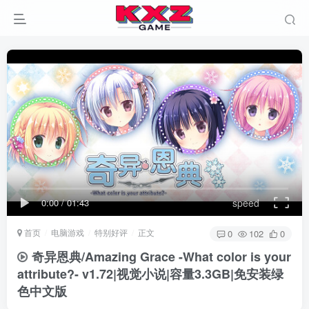
0:00
/
01:43
speed
首页
电脑游戏
特别好评
正文
0
102
0
奇异恩典/Amazing Grace -What color is your
attribute?- v1.72|视觉小说|容量3.3GB|免安装绿
色中文版