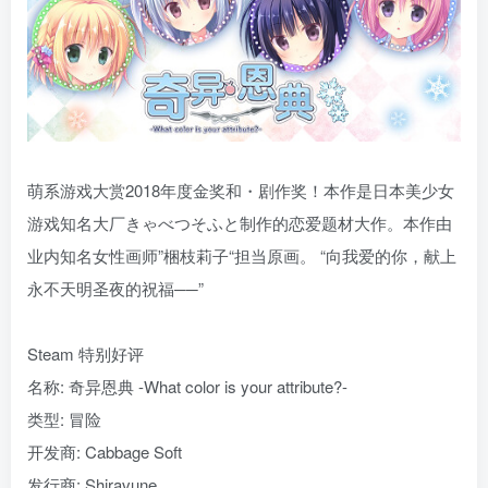
萌系游戏大赏2018年度金奖和・剧作奖！本作是日本美少女
游戏知名大厂きゃべつそふと制作的恋爱题材大作。本作由
业内知名女性画师”梱枝莉子“担当原画。 “向我爱的你，献上
永不天明圣夜的祝福──”
Steam 特别好评
名称: 奇异恩典 -What color is your attribute?-
类型: 冒险
开发商: Cabbage Soft
发行商: Shiravune