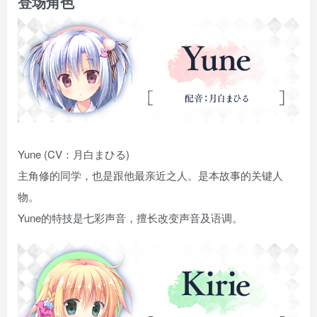
登场角色
Yune (CV：月白まひる)
主角修的同学，也是跟他最亲近之人。是本故事的关键人
物。
Yune的特技是七彩声音，擅长改变声音及语调。