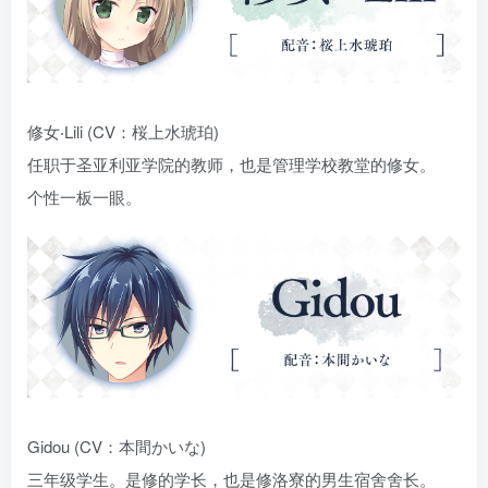
修女‧Lili (CV：桜上水琥珀)
任职于圣亚利亚学院的教师，也是管理学校教堂的修女。
个性一板一眼。
Gidou (CV：本間かいな)
三年级学生。是修的学长，也是修洛寮的男生宿舍舍长。