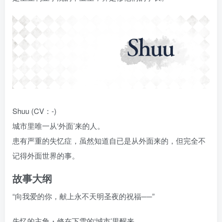
Shuu (CV：-)
城市里唯一从‘外面’来的人。
患有严重的失忆症，虽然知道自已是从外面来的，但完全不
记得外面世界的事。
故事大纲
“向我爱的你，献上永不天明圣夜的祝福──”
失忆的主角・修在下雪的‘城市’里醒来。