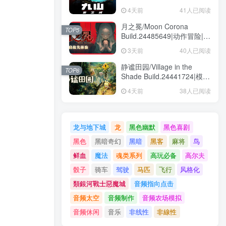
动作冒险|容量1.6GB|免安装
4天前
41人已阅读
绿色中文版
月之冕/Moon Corona
TOP5
Build.24485649|动作冒险|容
量12.1GB|免安装绿色中文版
3天前
40人已阅读
静谧田园/Village in the
TOP6
Shade Build.24441724|模拟
经营|容量8GB|免安装绿色中
4天前
38人已阅读
文版
龙与地下城
龙
黑色幽默
黑色喜剧
黑色
黑暗奇幻
黑暗
黑客
麻将
鸟
鲜血
魔法
魂类系列
高玩必备
高尔夫
骰子
骑车
驾驶
马匹
飞行
风格化
類銀河戰士惡魔城
音频指向点击
音频太空
音频制作
音频农场模拟
音频休闲
音乐
非线性
非線性