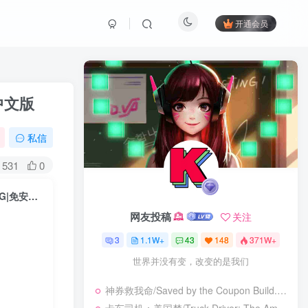
开通会员
色中文版
私信
531
0
美国卡车模拟/American Truck Simulator v1.56.1.0s|模拟经营|容量23.9G|免安装绿色中文版
网友投稿
关注
3
1.1W+
43
148
371W+
世界并没有变，改变的是我们
神券救我命/Saved by the Coupon Build.23925962|休闲益智|容量273B|免安装绿色中文版