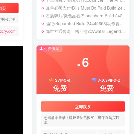
卡车司机：美国梦/Truck Driver: The American Dream Build.24390879|模拟经营|容量19.5GB|免安装绿色中文版
账单必须支付/Bills Must Be Paid Build.24451921|动作冒险|容量1.4GB|免安装绿色中文版
购买
石质碎片/紫色晶石/Stoneshard Build.24221199|角色扮演|容量887B|免安装绿色中文版
存购买订单
隔绝/Separated Build.24445653|动作冒险|容量8.1GB|免安装绿色中文版
降世神通传奇：格斗游戏/Avatar Legends: The Fighting Game Build.24421547|动作冒险|容量8.2GB|免安装绿色中文版
kx7y.com
付费资源
6
❤
SVIP会员
永久SVIP会员
免费
免费
立即购买
您当前未登录！建议登陆后购买，可保存购买订
单