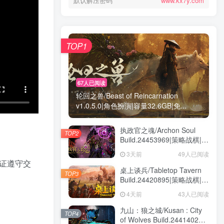
默认解压密码
www.kx7y.com
TOP1
67人已阅读
轮回之兽/Beast of Reincarnation
v1.0.5.0|角色扮演|容量32.6GB|免...
执政官之魂/Archon Soul
TOP2
Build.24453969|策略战棋|容
量3GB|免安装绿色中文版
3天前
49人已阅读
保证遵守交
桌上谈兵/Tabletop Tavern
TOP3
Build.24420895|策略战棋|容
量5.9GB|免安装绿色中文版
4天前
43人已阅读
九山：狼之城/Kusan : City
TOP4
of Wolves Build.24414028|