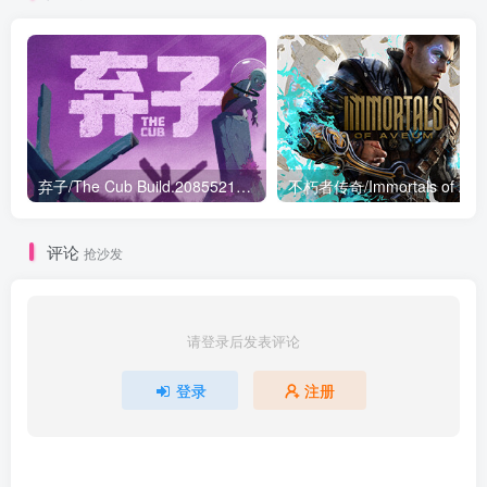
弃子/The Cub Build.20855216|动作冒险|容量10.9GB|免安装绿色中文版
不朽者传奇/Im
评论
抢沙发
请登录后发表评论
登录
注册