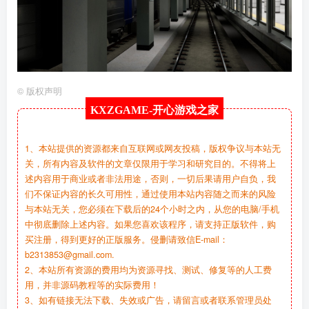
©
版权声明
KXZGAME-
开心游戏之家
1、本站提供的资源都来自互联网或网友投稿，版权争议与本站无
关，所有内容及软件的文章仅限用于学习和研究目的。不得将上
述内容用于商业或者非法用途，否则，一切后果请用户自负，我
们不保证内容的长久可用性，通过使用本站内容随之而来的风险
与本站无关，您必须在下载后的24个小时之内，从您的电脑/手机
中彻底删除上述内容。如果您喜欢该程序，请支持正版软件，购
买注册，得到更好的正版服务。侵删请致信E-mail：
b2313853@gmail.com.
2、本站所有资源的费用均为资源寻找、测试、修复等的人工费
用，并非源码教程等的实际费用！
3、如有链接无法下载、失效或广告，请留言或者联系管理员处