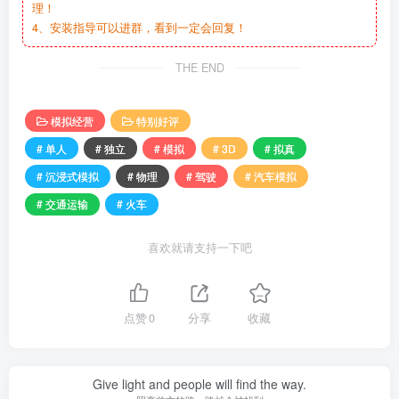
理！
4、安装指导可以进群，看到一定会回复！
THE END
模拟经营
特别好评
# 单人
# 独立
# 模拟
# 3D
# 拟真
# 沉浸式模拟
# 物理
# 驾驶
# 汽车模拟
# 交通运输
# 火车
喜欢就请支持一下吧
点赞
0
分享
收藏
Give light and people will find the way.