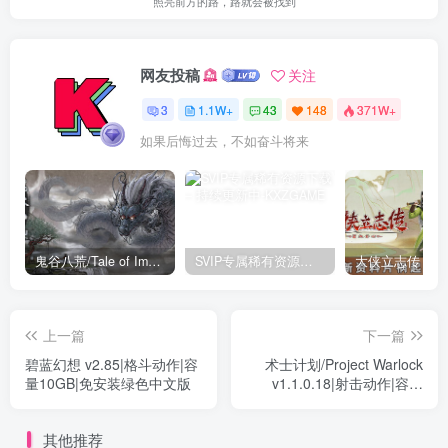
照亮前方的路，路就会被找到
网友投稿
关注
3
1.1W+
43
148
371W+
如果后悔过去，不如奋斗将来
鬼谷八荒/Tale of Immortal v1.2.105.259|角色扮演|容量27.4GB|免安装绿色中文版
SVIP专属稀有资源下载 – 持续更新中
上一篇
下一篇
碧蓝幻想 v2.85|格斗动作|容
术士计划/Project Warlock
量10GB|免安装绿色中文版
v1.1.0.18|射击动作|容量
2.1GB|免安装绿色中文版
其他推荐