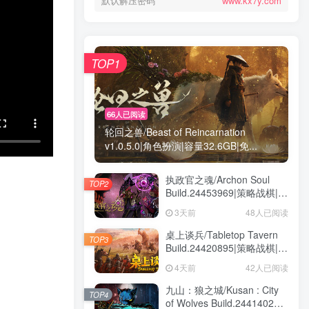
默认解压密码
www.kx7y.com
TOP1
66人已阅读
轮回之兽/Beast of Reincarnation
v1.0.5.0|角色扮演|容量32.6GB|免...
执政官之魂/Archon Soul
TOP2
Build.24453969|策略战棋|容
量3GB|免安装绿色中文版
3天前
48人已阅读
桌上谈兵/Tabletop Tavern
TOP3
Build.24420895|策略战棋|容
量5.9GB|免安装绿色中文版
4天前
42人已阅读
九山：狼之城/Kusan : City
TOP4
of Wolves Build.24414028|