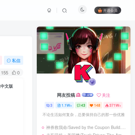
开通会员
私信
155
0
绿色中文版
网友投稿
关注
3
1.1W+
43
148
371W+
不论生活如何复杂，总要保持自己的那一份优雅
神券救我命/Saved by the Coupon Build.23925962|休闲益智|容量273B|免安装绿色中文版