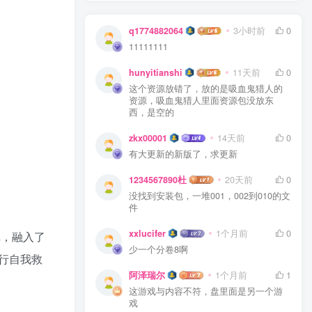
q1774882064
3小时前
0
11111111
hunyitianshi
11天前
0
这个资源放错了，放的是吸血鬼猎人的
资源，吸血鬼猎人里面资源包没放东
西，是空的
zkx00001
14天前
0
有大更新的新版了，求更新
1234567890杜
20天前
0
没找到安装包，一堆001，002到010的文
件
xxlucifer
1个月前
0
戏，融入了
少一个分卷8啊
行自我救
阿泽瑞尔
1个月前
1
这游戏与内容不符，盘里面是另一个游
戏