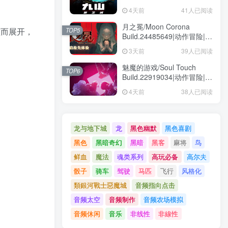
动作冒险|容量1.6GB|免安装
4天前
41人已阅读
绿色中文版
月之冕/Moon Corona
孩而展开，
TOP5
Build.24485649|动作冒险|容
量12.1GB|免安装绿色中文版
3天前
39人已阅读
魅魔的游戏/Soul Touch
TOP6
Build.22919034|动作冒险|容
量57.5GB|免安装绿色中文版
4天前
38人已阅读
龙与地下城
龙
黑色幽默
黑色喜剧
黑色
黑暗奇幻
黑暗
黑客
麻将
鸟
鲜血
魔法
魂类系列
高玩必备
高尔夫
骰子
骑车
驾驶
马匹
飞行
风格化
類銀河戰士惡魔城
音频指向点击
音频太空
音频制作
音频农场模拟
音频休闲
音乐
非线性
非線性