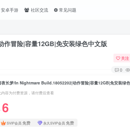
安卓手游
社区交流
常见问题
52202|动作冒险|容量12GB|免安装绿色中文版
关注
0
暗夜长梦/In Nightmare Build.18052202|动作冒险|容量12GB|免安装
此内容为付费资源，请付费后查看
6
❤
免费
免费
SVIP会员
永久SVIP会员