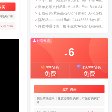
卡车司机：美国梦/Truck Driver: The American Dream Build.24390879|模拟经营|容量19.5GB|免安装绿色中文版
账单必须支付/Bills Must Be Paid Build.24451921|动作冒险|容量1.4GB|免安装绿色中文版
购买
石质碎片/紫色晶石/Stoneshard Build.24221199|角色扮演|容量887B|免安装绿色中文版
存购买订单
隔绝/Separated Build.24445653|动作冒险|容量8.1GB|免安装绿色中文版
降世神通传奇：格斗游戏/Avatar Legends: The Fighting Game Build.24421547|动作冒险|容量8.2GB|免安装绿色中文版
kx7y.com
付费资源
6
❤
SVIP会员
永久SVIP会员
免费
免费
立即购买
您当前未登录！建议登陆后购买，可保存购买订
单