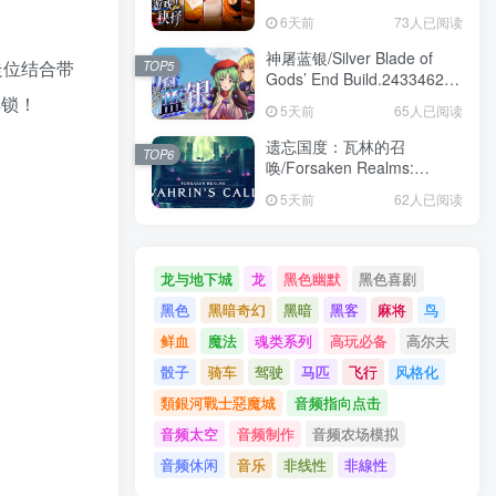
Build.24391609|互动电影|容
6天前
73人已阅读
量24.3GB|免安装绿色中文版
神屠蓝银/Silver Blade of
走位结合带
TOP5
Gods’ End Build.24334624|
角色扮演|容量1.8GB|免安装
解锁！
5天前
65人已阅读
绿色中文版
遗忘国度：瓦林的召
TOP6
唤/Forsaken Realms:
Vahrin’s Call
5天前
62人已阅读
Build.24413366|角色扮演|容
量19.6GB|免安装绿色中文版
龙与地下城
龙
黑色幽默
黑色喜剧
黑色
黑暗奇幻
黑暗
黑客
麻将
鸟
鲜血
魔法
魂类系列
高玩必备
高尔夫
骰子
骑车
驾驶
马匹
飞行
风格化
類銀河戰士惡魔城
音频指向点击
音频太空
音频制作
音频农场模拟
音频休闲
音乐
非线性
非線性