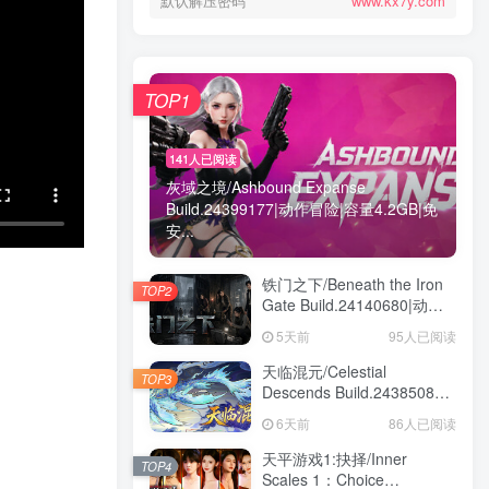
默认解压密码
www.kx7y.com
TOP1
141人已阅读
灰域之境/Ashbound Expanse
Build.24399177|动作冒险|容量4.2GB|免
安...
铁门之下/Beneath the Iron
TOP2
Gate Build.24140680|动作
冒险|容量5.7GB|免安装绿色
5天前
95人已阅读
中文版
天临混元/Celestial
TOP3
Descends Build.24385086|
策略战棋|容量11.4GB|免安
6天前
86人已阅读
装绿色中文版
天平游戏1:抉择/Inner
TOP4
Scales 1：Choice