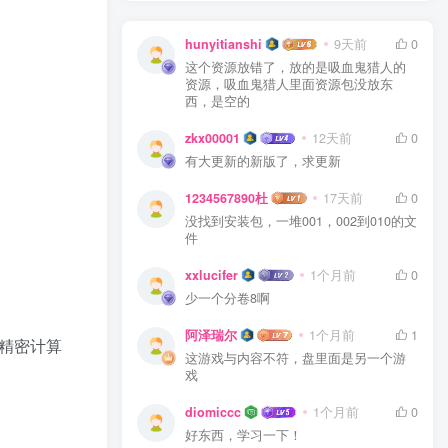
hunyitianshi
9天前
0
这个资源放错了，放的是吸血鬼猎人的
资源，吸血鬼猎人里面资源包没放东
西，是空的
zkx00001
12天前
0
有大更新的新版了，求更新
1234567890杜
17天前
0
没找到安装包，一堆001，002到010的文
件
xxlucifer
1个月前
0
少一个分卷8啊
阿泽瑞尔
1个月前
1
由精密计算
这游戏与内容不符，盘里面是另一个游
戏
diomiccc
1个月前
0
好东西，学习一下！