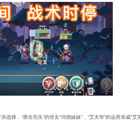
选择，“唐吉先生”的侄女“诃德妹妹”，“艾夫华”的远房亲戚“艾芙