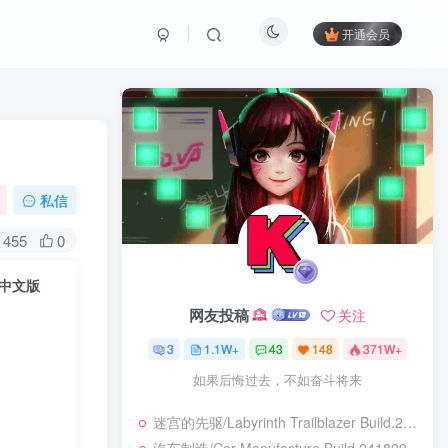
开通会员
私信
455
0
色中文版
网友投稿
关注
3
1.1W+
43
148
371W+
如果后悔过去，不如奋斗将来
迷宫的先驱/Labyrinth Trailblazer Build.24028226|动作冒险|容量466B|免安装绿色中文版