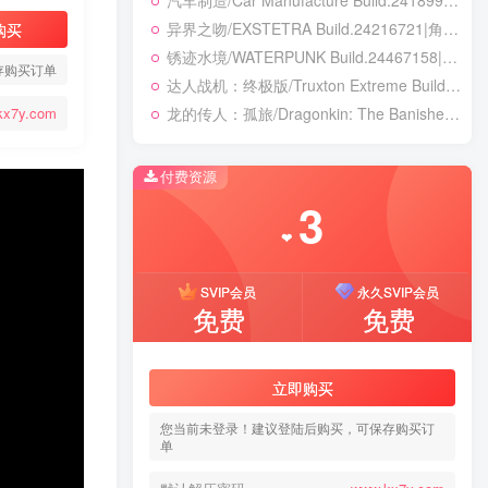
汽车制造/Car Manufacture Build.24189984|模拟经营|容量11.6GB|免安装绿色中文版
异界之吻/EXSTETRA Build.24216721|角色扮演|容量5GB|免安装绿色中文版
购买
锈迹水境/WATERPUNK Build.24467158|动作冒险|容量131B|免安装绿色中文版
存购买订单
达人战机：终极版/Truxton Extreme Build.23413016|动作冒险|容量11.7GB|免安装绿色中文版
龙的传人：孤旅/Dragonkin: The Banished v1.5.74.56713|动作冒险|容量39.2GB|免安装绿色中文版
kx7y.com
付费资源
3
❤
SVIP会员
永久SVIP会员
免费
免费
立即购买
您当前未登录！建议登陆后购买，可保存购买订
单