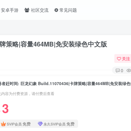
安卓手游
社区交流
常见问题
6|卡牌策略|容量464MB|免安装绿色中文版
关注
0
勇者赶时间: 巨龙幻象 Build.11070436|卡牌策略|容量464MB|免安装绿
此内容为付费资源，请付费后查看
3
❤
免费
免费
SVIP会员
永久SVIP会员