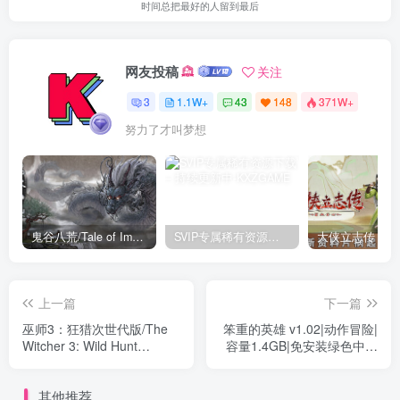
时间总把最好的人留到最后
网友投稿
关注
3
1.1W+
43
148
371W+
努力了才叫梦想
鬼谷八荒/Tale of Immortal v1.2.105.259|角色扮演|容量27.4GB|免安装绿色中文版
SVIP专属稀有资源下载 – 持续更新中
上一篇
下一篇
巫师3：狂猎次世代版/The
笨重的英雄 v1.02|动作冒险|
Witcher 3: Wild Hunt
容量1.4GB|免安装绿色中文
Build.14438592|动作冒险|容
版
量93.5GB|免安装绿色中文
其他推荐
版