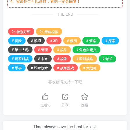
4、安装指导可以进群，看到一定会回复！
THE END
特别好评
策略模拟
# 冒险
# 模拟
# 3D
# 氛围
# 策略
# 探索
# 第一人称
# 管理
# 战斗
# 角色自定义
# 玩家对战
# 未来
# 战争
# 即时战略
# 老式
# 军事
# 即时战术
# 战争游戏
# 大战略
喜欢就请支持一下吧
点赞
0
分享
收藏
Time always save the best for last.