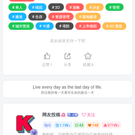
# 单人
# 模拟
# 3D
# 策略
# 沙盒
# 管理
# 建造
# 生存
# 资源管理
# 基地建设
# 城市营造
# 卡通
# 塔防
# 上帝模拟
# 3D 视觉
喜欢就请支持一下吧
点赞
1
分享
收藏
4
Live every day as the last day of life.
把活着的每一天看作生命的最后一天
网友投稿
关注
0
1.1W+
43
148
371W+
有时候，只能靠自己书写自己的美好结局