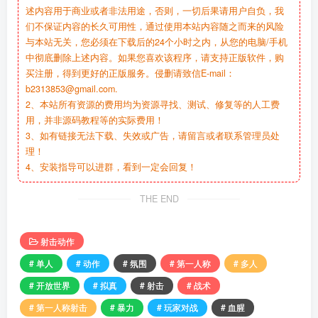
述内容用于商业或者非法用途，否则，一切后果请用户自负，我
们不保证内容的长久可用性，通过使用本站内容随之而来的风险
与本站无关，您必须在下载后的24个小时之内，从您的电脑/手机
中彻底删除上述内容。如果您喜欢该程序，请支持正版软件，购
买注册，得到更好的正版服务。侵删请致信E-mail：
b2313853@gmail.com.
2、本站所有资源的费用均为资源寻找、测试、修复等的人工费
用，并非源码教程等的实际费用！
3、如有链接无法下载、失效或广告，请留言或者联系管理员处
理！
4、安装指导可以进群，看到一定会回复！
THE END
射击动作
# 单人
# 动作
# 氛围
# 第一人称
# 多人
# 开放世界
# 拟真
# 射击
# 战术
# 第一人称射击
# 暴力
# 玩家对战
# 血腥