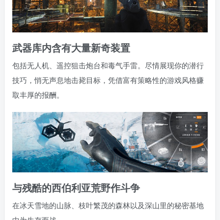
武器库内含有大量新奇装置
包括无人机、遥控狙击炮台和毒气手雷。尽情展现你的潜行
技巧，悄无声息地击毙目标，凭借富有策略性的游戏风格赚
取丰厚的报酬。
与残酷的西伯利亚荒野作斗争
在冰天雪地的山脉、枝叶繁茂的森林以及深山里的秘密基地
中为生存而战。