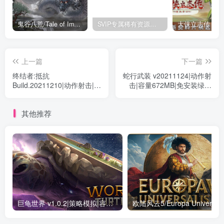
鬼谷八荒/Tale of Immortal v1.2.105.259|角色扮演|容量27.4GB|免安装绿色中文版
SVIP专属稀有资源下载 – 持续更新中
上一篇
下一篇
终结者:抵抗
蛇行武装 v20211124|动作射
Build.20211210|动作射击|容
击|容量672MB|免安装绿色
量25.7GB|免安装绿色中文
中文版
版
其他推荐
巨龟世界 v1.0.2|策略模拟|容量1.9GB|免安装绿色中文版
欧陆风云5/Europ