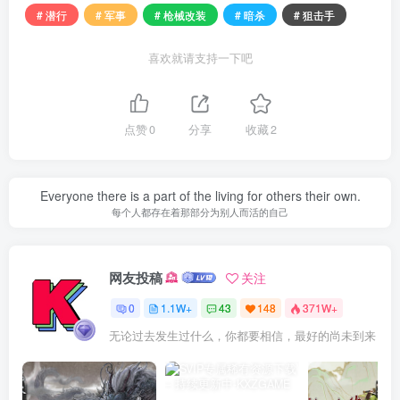
# 潜行
# 军事
# 枪械改装
# 暗杀
# 狙击手
喜欢就请支持一下吧
点赞
0
分享
收藏
2
Everyone there is a part of the living for others their own.
每个人都存在着那部分为别人而活的自己
网友投稿
关注
0
1.1W+
43
148
371W+
无论过去发生过什么，你都要相信，最好的尚未到来