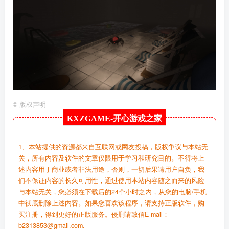
©
版权声明
KXZGAME-
开心游戏之家
1、本站提供的资源都来自互联网或网友投稿，版权争议与本站无
关，所有内容及软件的文章仅限用于学习和研究目的。不得将上
述内容用于商业或者非法用途，否则，一切后果请用户自负，我
们不保证内容的长久可用性，通过使用本站内容随之而来的风险
与本站无关，您必须在下载后的24个小时之内，从您的电脑/手机
中彻底删除上述内容。如果您喜欢该程序，请支持正版软件，购
买注册，得到更好的正版服务。侵删请致信E-mail：
b2313853@gmail.com.