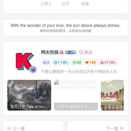
点赞
0
分享
收藏
With the wonder of your love, the sun above always shines.
拥有你美丽的爱情，太阳就永远明媚
网友投稿
关注
3
1.1W+
43
148
371W+
不要让糟糕的一天让你误以为有个糟糕的人生
鬼谷八荒/Tale of Immortal v1.2.105.259|角色扮演|容量27.4GB|免安装绿色中文版
SVIP专属稀有资源下载 – 持续更新中
上一篇
下一篇