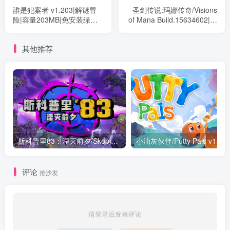
誰是犯案者 v1.203|解谜冒
圣剑传说:玛娜传奇/Visions
险|容量203MB|免安装绿色
of Mana Build.15634602|动
中文版
作冒险|容量37.3GB|免安装
绿色中文版
其他推荐
斯科普里83：湮灭前夕/Skopje ’83 v1.0.0071|动作冒险|容量5.9GB|免安装绿色中文版
评论
抢沙发
请登录后发表评论