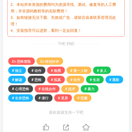
2、本站所有资源的费用均为资源寻找、测试、修复等的人工费
用，并非源码教程等的实际费用！
3、如有链接无法下载、失效或广告，请留言或者联系管理员处
理！
4、安装指导可以进群，看到一定会回复！
THE END
恐怖冒险
特别好评
# 独立
# 动作
# 氛围
# 第一人称
# 多人
# 解谜
# 恐怖
# 拟真
# 合作
# 生存
# 黑暗
# 心理恐怖
# 在线合作
# 战术
# 暴力
# 生存恐怖
# 潜行
# 灵异
# 恶魔
喜欢就请支持一下吧