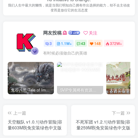
我们人生中最大的懒惰，就是当我们明知自己拥有作出选择的能力，却不去主动改
变而是放任它的生活态度
网友投稿
关注
3
1.1W+
43
148
372W+
有时候必须做自己的英雄
鬼谷八荒/Tale of Immortal v1.2.105.259|角色扮演|容量27.4GB|免安装绿色中文版
SVIP专属稀有资源下载 – 持续更新中
上一篇
下一篇
天空舰队 v1.0.1|动作冒险|容
不死军团 v1.2.1|动作冒险|容
量603MB|免安装绿色中文版
量259MB|免安装绿色中文版