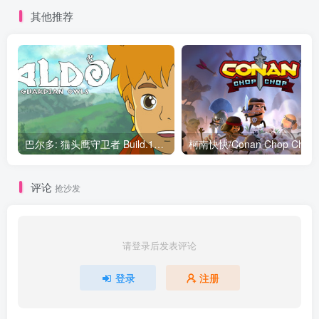
其他推荐
巴尔多: 猫头鹰守卫者 Build.10469116|角色扮演|容量1.7GB|免安装绿色中文版
柯南快快
评论
抢沙发
请登录后发表评论
登录
注册