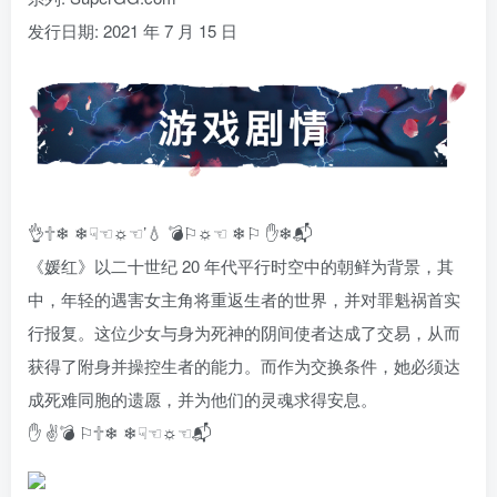
发行日期: 2021 年 7 月 15 日
👌🕆❄ ❄☟☜☼☜’💧 💣⚐☼☜ ❄⚐ ✋❄📬
《媛红》以二十世纪 20 年代平行时空中的朝鲜为背景，其
中，年轻的遇害女主角将重返生者的世界，并对罪魁祸首实
行报复。这位少女与身为死神的阴间使者达成了交易，从而
获得了附身并操控生者的能力。而作为交换条件，她必须达
成死难同胞的遗愿，并为他们的灵魂求得安息。
✋ ✌💣 ⚐🕆❄ ❄☟☜☼☜📬