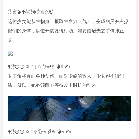
✋ ✌💣 🕈✌✋❄✋☠☝📬
这位少女能从生物身上摄取生命力（气），变成幽灵并占据
他们的身体，以便开展复仇行动。她要借屠夫之手伸张正
义。
🕈✋☹☹ ✡⚐🕆 ☞✋☠👎 💣☜✍
女主角将直面各种创伤。面对冷酷的敌人，少女容不得犯
错，所以，她必须耐心等待攻击时机的到来。
🕈✋☹☹ ✡⚐🕆 👌☜✌❄ 💣☜✍