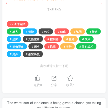
THE END
动作冒险
# 单人
# 冒险
# 独立
# 动作
# 氛围
# 策略
# 恐怖
# 女性主角
# 控制器
# 悬疑
# 战术
# 等角视角
# 历史
# 惊悚
# 潜行
# 即时战术
# 灵异
# 架空历史
喜欢就请支持一下吧
点赞
0
分享
收藏
1
The worst sort of indolence is being given a choice, yet taking
no initiative to change.