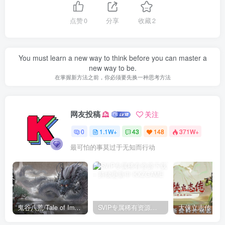
点赞
0
分享
收藏
2
You must learn a new way to think before you can master a
new way to be.
在掌握新方法之前，你必须要先换一种思考方法
网友投稿
关注
0
1.1W+
43
148
371W+
最可怕的事莫过于无知而行动
鬼谷八荒/Tale of Immortal v1.2.105.259|角色扮演|容量27.4GB|免安装绿色中文版
SVIP专属稀有资源下载 – 持续更新中