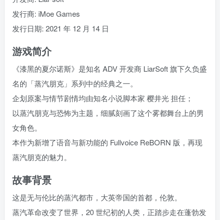
发行商: iMoe Games
发行日期: 2021 年 12 月 14 日
游戏简介
《漆黑的夏尔诺斯》是知名 ADV 开发商 LiarSoft 旗下久负盛
名的「蒸汽朋克」系列中的经典之一。
企划原案与情节剧情均由知名小说脚本家 樱井光 担任；
以蒸汽朋克与恐怖为主题，细腻刻画了这个雾都舞台上的男
女角色。
本作为新增了语音与新功能的 Fullvoice ReBORN 版，再现
蒸汽朋克的魅力。
故事背景
这是无与伦比的蒸汽都市，大英帝国的首都，伦敦。
蒸汽革命改变了世界，20 世纪初的人类，正踏步走在蓬勃发