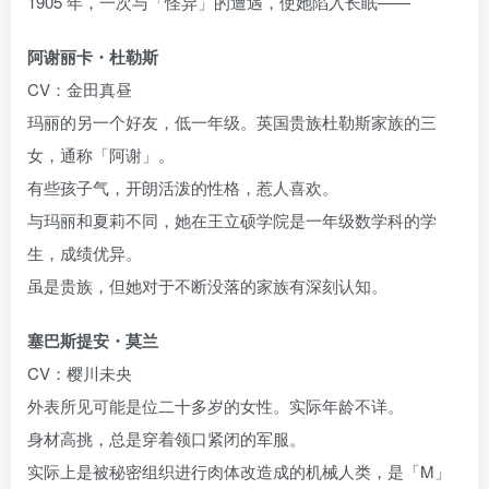
1905 年，一次与「怪异」的遭遇，使她陷入长眠——
阿谢丽卡・杜勒斯
CV：金田真昼
玛丽的另一个好友，低一年级。英国贵族杜勒斯家族的三
女，通称「阿谢」。
有些孩子气，开朗活泼的性格，惹人喜欢。
与玛丽和夏莉不同，她在王立硕学院是一年级数学科的学
生，成绩优异。
虽是贵族，但她对于不断没落的家族有深刻认知。
塞巴斯提安・莫兰
CV：樱川未央
外表所见可能是位二十多岁的女性。实际年龄不详。
身材高挑，总是穿着领口紧闭的军服。
实际上是被秘密组织进行肉体改造成的机械人类，是「M」