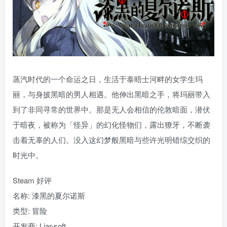
蒸汽时代的一个命运之日，生活于泰晤士河畔的女学生玛
丽，与身披黑暗的男人相遇。他伸出黑暗之手，将玛丽带入
到了非同寻常的世界中。那是无人会相信的伦敦暗面，潜伏
于暗夜，被称为「怪异」的幻化怪物们，露出獠牙，不断袭
击着无辜的人们。没入这幻梦般黑暗与些许光明错综交织的
时光中。
Steam 好评
名称: 漆黑的夏尔诺斯
类型: 冒险
开发商: Liar-soft