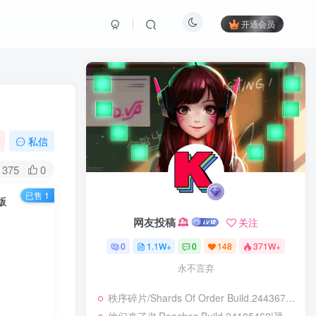
开通会员
私信
375
0
已售 1
版
网友投稿
网友投稿
关注
关注
0
0
1.1W+
1.1W+
0
0
148
148
371W+
371W+
永不言弃
永不言弃
秩序碎片/Shards Of Order Build.24436710|角色扮演|容量2.9GB|免安装绿色中文版
秩序碎片/Shards Of Order Build.24436710|角色扮演|容量2.9GB|免安装绿色中文版