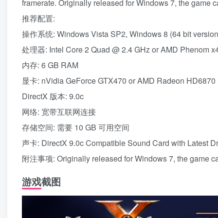
framerate. Originally released for Windows 7, the gam
推荐配置:
操作系统: Windows Vista SP2, Windows 8 (64 bit version
处理器: Intel Core 2 Quad @ 2.4 GHz or AMD Phenom x
内存: 6 GB RAM
显卡: nVidia GeForce GTX470 or AMD Radeon HD6870 (
DirectX 版本: 9.0c
网络: 宽带互联网连接
存储空间: 需要 10 GB 可用空间
声卡: DirectX 9.0c Compatible Sound Card with Latest Dr
附注事项: Originally released for Windows 7, the game 
游戏截图