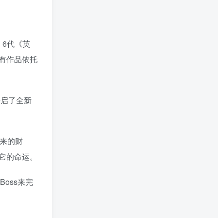
hunyitianshi
11天前
0
这个资源放错了，放的是吸血鬼猎人的
资源，吸血鬼猎人里面资源包没放东
，6代《英
西，是空的
有作品依托
zkx00001
13天前
0
有大更新的新版了，求更新
1234567890杜
19天前
0
开启了全新
没找到安装包，一堆001，002到010的文
件
xxlucifer
1个月前
0
来的财
少一个分卷8啊
它的命运。
阿泽瑞尔
1个月前
1
这游戏与内容不符，盘里面是另一个游
oss来完
戏
diomiccc
1个月前
0
好东西，学习一下！