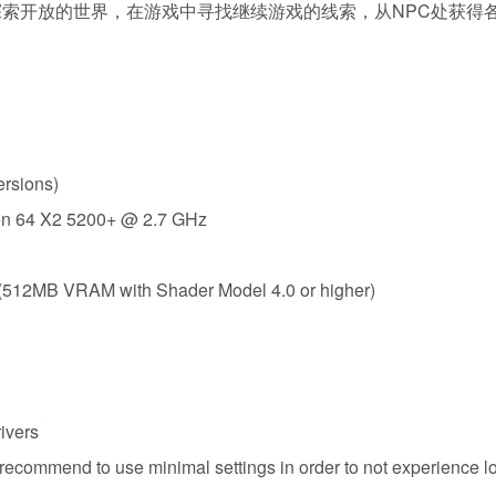
探索开放的世界，在游戏中寻找继续游戏的线索，从NPC处获得
rsions)
on 64 X2 5200+ @ 2.7 GHz
12MB VRAM with Shader Model 4.0 or higher)
ivers
commend to use minimal settings in order to not experience l