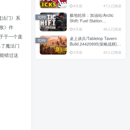
量595MB|免安装绿色中文版
量595MB|免安装绿色中文版
6天前
6天前
47人已阅读
47人已阅读
极地轮班：加油站/Arctic
极地轮班：加油站/Arctic
魔法门》系
TOP5
TOP5
Shift: Fuel Station
Shift: Fuel Station
Build.24404863|模拟经营|容
Build.24404863|模拟经营|容
无敌》作
6天前
6天前
46人已阅读
46人已阅读
量8GB|免安装绿色中文版
量8GB|免安装绿色中文版
于于一个庞
桌上谈兵/Tabletop Tavern
桌上谈兵/Tabletop Tavern
TOP6
TOP6
Build.24420895|策略战棋|容
Build.24420895|策略战棋|容
出了魔法门
量5.9GB|免安装绿色中文版
量5.9GB|免安装绿色中文版
3天前
3天前
42人已阅读
42人已阅读
能错过这
龙与地下城
龙
黑色幽默
黑色喜剧
黑色
黑暗奇幻
黑暗
黑客
麻将
鸟
鲜血
魔法
魂类系列
高玩必备
高尔夫
骰子
骑车
驾驶
马匹
飞行
风格化
類銀河戰士惡魔城
音频指向点击
音频太空
音频制作
音频农场模拟
音频休闲
音乐
非线性
非線性