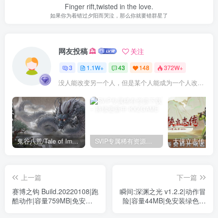
Finger rift,twisted in the love.
如果你为着错过夕阳而哭泣，那么你就要错群星了
网友投稿
关注
3
1.1W+
43
148
372W+
没人能改变另一个人，但是某个人能成为一个人改变的原因
鬼谷八荒/Tale of Immortal v1.2.105.259|角色扮演|容量27.4GB|免安装绿色中文版
SVIP专属稀有资源下载 – 持续更新中
上一篇
下一篇
赛博之钩 Build.20220108|跑
瞬间:深渊之光 v1.2.2|动作冒
酷动作|容量759MB|免安装
险|容量44MB|免安装绿色中
绿色中文版
文版