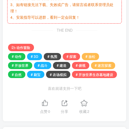
3、如有链接无法下载、失效或广告，请留言或者联系管理员处
理！
4、安装指导可以进群，看到一定会回复！
THE END
动作冒险
# 动作
# 3D
# 氛围
# 探索
# 放松
# 开放世界
# 战斗
# 建造
# 俯视
# 迷宫探索
# 自然
# 刷宝
# 农场模拟
# 开放世界生存基地建设
喜欢就请支持一下吧
点赞
0
分享
收藏
2