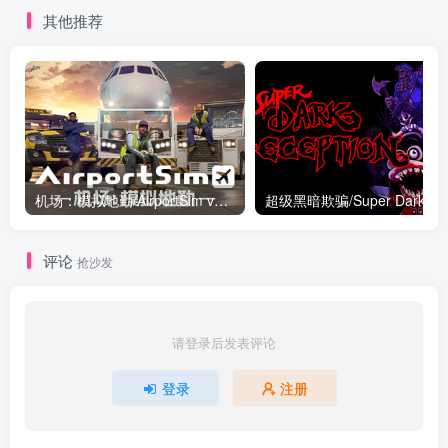
其他推荐
机场：模拟地勤/AirportSim v1.4.2|模拟经营|容量8.6GB|免安装绿色中文版
超级黑暗
评论
抢沙发
请登录后发表评论
登录
注册