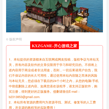
©
版权声明
KXZGAME-
开心游戏之家
1、本站提供的资源都来自互联网或网友投稿，版权争议与本站无
关，所有内容及软件的文章仅限用于学习和研究目的。不得将上
述内容用于商业或者非法用途，否则，一切后果请用户自负，我
们不保证内容的长久可用性，通过使用本站内容随之而来的风险
与本站无关，您必须在下载后的24个小时之内，从您的电脑/手机
中彻底删除上述内容。如果您喜欢该程序，请支持正版软件，购
买注册，得到更好的正版服务。侵删请致信E-mail：
b2313853@gmail.com.
2、本站所有资源的费用均为资源寻找、测试、修复等的人工费
用，并非源码教程等的实际费用！