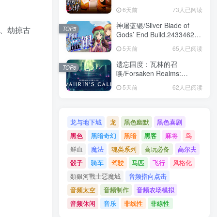
Build.24391609|互动电影|容
6天前
73人已阅读
量24.3GB|免安装绿色中文版
神屠蓝银/Silver Blade of
谜、劫掠古
TOP5
Gods’ End Build.24334624|
角色扮演|容量1.8GB|免安装
5天前
65人已阅读
绿色中文版
遗忘国度：瓦林的召
TOP6
唤/Forsaken Realms:
Vahrin’s Call
5天前
62人已阅读
Build.24413366|角色扮演|容
量19.6GB|免安装绿色中文版
龙与地下城
龙
黑色幽默
黑色喜剧
黑色
黑暗奇幻
黑暗
黑客
麻将
鸟
鲜血
魔法
魂类系列
高玩必备
高尔夫
骰子
骑车
驾驶
马匹
飞行
风格化
類銀河戰士惡魔城
音频指向点击
音频太空
音频制作
音频农场模拟
音频休闲
音乐
非线性
非線性