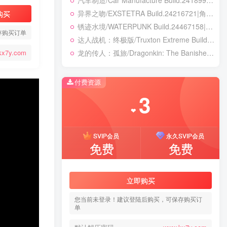
汽车制造/Car Manufacture Build.24189984|模拟经营|容量11.6GB|免安装绿色中文版
异界之吻/EXSTETRA Build.24216721|角色扮演|容量5GB|免安装绿色中文版
购买
锈迹水境/WATERPUNK Build.24467158|动作冒险|容量131B|免安装绿色中文版
存购买订单
达人战机：终极版/Truxton Extreme Build.23413016|动作冒险|容量11.7GB|免安装绿色中文版
龙的传人：孤旅/Dragonkin: The Banished v1.5.74.56713|动作冒险|容量39.2GB|免安装绿色中文版
kx7y.com
付费资源
3
❤
SVIP会员
永久SVIP会员
免费
免费
立即购买
您当前未登录！建议登陆后购买，可保存购买订
单