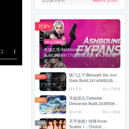
默认解压密码
www.kx7y.com
TOP1
141人已阅读
灰域之境/Ashbound Expanse
Build.24399177|动作冒险|容量4.2GB|免
安...
铁门之下/Beneath the Iron
TOP2
Gate Build.24140680|动作
冒险|容量5.7GB|免安装绿色
5天前
95人已阅读
中文版
天临混元/Celestial
TOP3
Descends Build.24385086|
策略战棋|容量11.4GB|免安
6天前
86人已阅读
装绿色中文版
天平游戏1:抉择/Inner
TOP4
Scales 1：Choice