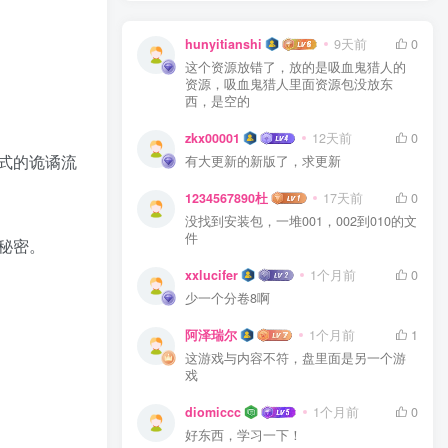
hunyitianshi
9天前
0
这个资源放错了，放的是吸血鬼猎人的
资源，吸血鬼猎人里面资源包没放东
西，是空的
zkx00001
12天前
0
式的诡谲流
有大更新的新版了，求更新
1234567890杜
17天前
0
没找到安装包，一堆001，002到010的文
件
秘密。
xxlucifer
1个月前
0
少一个分卷8啊
阿泽瑞尔
1个月前
1
这游戏与内容不符，盘里面是另一个游
戏
diomiccc
1个月前
0
好东西，学习一下！