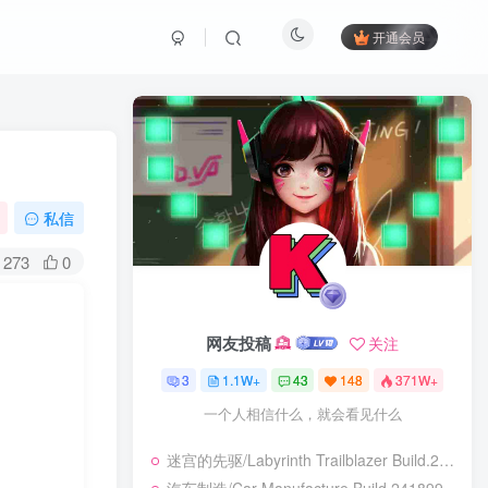
开通会员
私信
273
0
网友投稿
关注
3
1.1W+
43
148
371W+
一个人相信什么，就会看见什么
迷宫的先驱/Labyrinth Trailblazer Build.24028226|动作冒险|容量466B|免安装绿色中文版