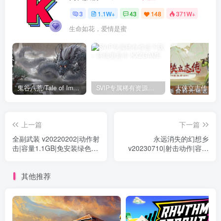
3
1.1W+
43
148
371W+
生命如花，爱情是蜜
鬼谷八荒/Tale of Immortal v1.2.105.259|角色扮演|容量27.4GB|免安装绿色中文版
SVIP专属稀有资源下载 – 持续更新中
上一篇
下一篇
全副武装 v20220202|动作射
永远消失的幻想乡
击|容量1.1GB|免安装绿色中
v20230710|射击动作|容量
文版
1.1GB|免安装绿色中文版
其他推荐