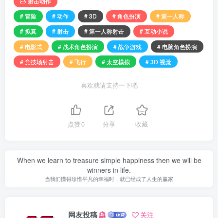
射击动作
# 冒险
# 动作
# 3D
# 角色扮演
# 第一人称
# 拟真
# 射击
# 第一人称射击
# 互动小说
# 电影式
# 战术角色扮演
# 战争游戏
# 电脑角色扮演
# 竞技场射击
# 飞行
# 太空模拟
# 3D 视觉
喜欢就请支持一下吧
点赞
0
分享
收藏
When we learn to treasure simple happiness then we will be
winners in life.
当我们懂得珍惜平凡的幸福时，就已经成了人生的赢家
网友投稿
关注