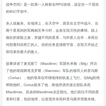
战争空间》是一款第一人称射击RPG游戏，设定在一个现实
的科幻宇宙中。
杀人或被杀。在地球上，在天空中，甚至在太空中战斗。当
两个星系间的军阀相互争斗时，会发生毁灭性的事情。踏上
疯狂的冒险之旅，穿越不同的星系，与外星人合作，杀死任
何想看到你死亡的人。你的任务是拯救宇宙，在毁灭开始之
前结束你最大的敌人。
故事讲述了麦克斯丁（Maxdime）军团长米格（Mig）拜访
了他的母国斯塔克罗斯（Stacross）军队的领导人科里乌斯
（Corius），他的母亲在环绕地球的轨道上飞行。当Mig拒绝
帮助他时，Corius射杀了他，将他俘虏并派出部队杀死
Maxdimes。其余的Maxdimes决定报仇。他们前往不同的星
系和行星，包括地球，以发现并杀死科里乌斯并营救米格。