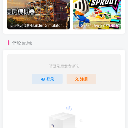
盖房模拟器/Builder Simulator v1.91|模拟经营|容量11.5G|免安装绿色中文版
节奏萌芽: 病态节拍和糟糕甜食 Build.1061
评论
抢沙发
请登录后发表评论
登录
注册