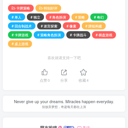
卡牌策略
特别好评
# 单人
# 独立
# 角色扮演
# 策略
# 奇幻
# 回合制战术
# 迷宫探索
# 像素
# 牌组构建
# 卡牌游戏
# 策略角色扮演
# 卡牌战斗
# 棋盘游戏
# 桌上游戏
喜欢就请支持一下吧
点赞
0
分享
收藏
4
Never give up your dreams. Miracles happen everyday.
别放弃梦想，奇迹每天都在上演
网友投稿
关注