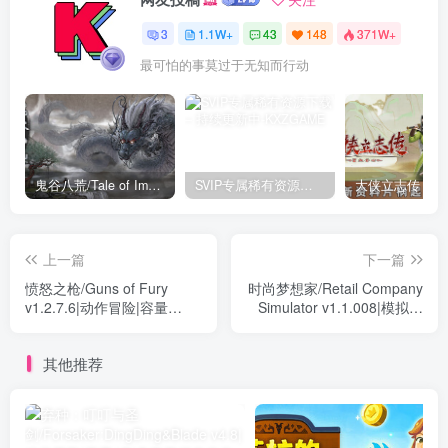
3
1.1W+
43
148
371W+
最可怕的事莫过于无知而行动
鬼谷八荒/Tale of Immortal v1.2.105.259|角色扮演|容量27.4GB|免安装绿色中文版
SVIP专属稀有资源下载 – 持续更新中
上一篇
下一篇
愤怒之枪/Guns of Fury
时尚梦想家/Retail Company
v1.2.7.6|动作冒险|容量
Simulator v1.1.008|模拟经
163MB|免安装绿色中文版
营|容量3.3GB|免安装绿色中
文版
其他推荐