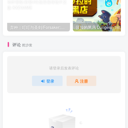
弃种：叮叮与圣剑/Forsaker:DingDing&Blade v4.8|动作冒险|容量4G|免安装绿色中文版
莎拉的黑店/Dungeon I
评论
抢沙发
请登录后发表评论
登录
注册