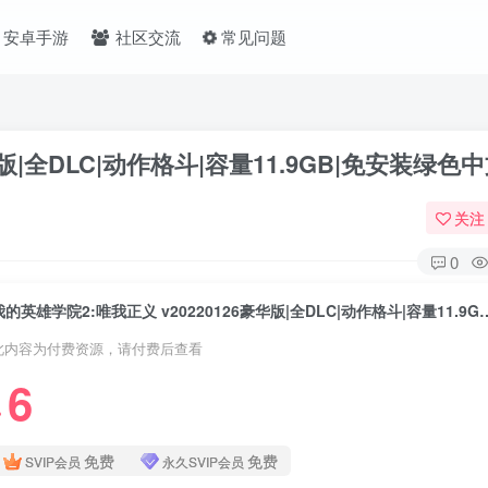
安卓手游
社区交流
常见问题
华版|全DLC|动作格斗|容量11.9GB|免安装绿色
关注
0
我的英雄学院2:唯我正义 v20220126豪华版|全DL
此内容为付费资源，请付费后查看
6
❤
免费
免费
SVIP会员
永久SVIP会员