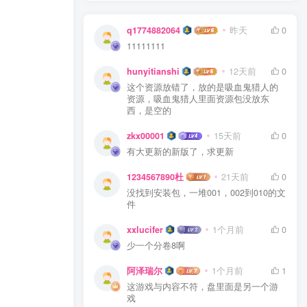
q1774882064
昨天
0
11111111
hunyitianshi
12天前
0
这个资源放错了，放的是吸血鬼猎人的
资源，吸血鬼猎人里面资源包没放东
西，是空的
zkx00001
15天前
0
有大更新的新版了，求更新
1234567890杜
21天前
0
没找到安装包，一堆001，002到010的文
件
xxlucifer
1个月前
0
少一个分卷8啊
阿泽瑞尔
1个月前
1
这游戏与内容不符，盘里面是另一个游
戏