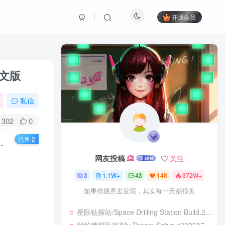
开通会员
中文版
私信
302
0
已售 2
C|动作格斗|容量11.9GB|免安装绿色中文版
网友投稿
关注
3
1.1W+
43
148
372W+
如果你愿意去发现，其实每一天都很美
星际钻探站/Space Drilling Station Build.24499442|模拟经营|容量1.7GB|免安装绿色中文版