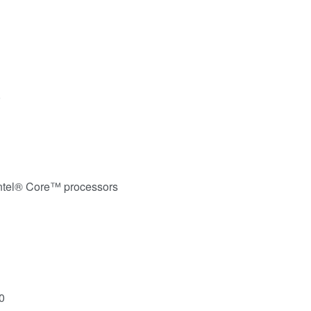
0
ntel® Core™ processors
0