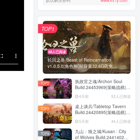
默认解压密码
www.kx7y.com
TOP1
68人已阅读
轮回之兽/Beast of Reincarnation
v1.0.5.0|角色扮演|容量32.6GB|免...
执政官之魂/Archon Soul
TOP2
Build.24453969|策略战棋|容
量3GB|免安装绿色中文版
4天前
52人已阅读
桌上谈兵/Tabletop Tavern
TOP3
Build.24420895|策略战棋|容
量5.9GB|免安装绿色中文版
5天前
44人已阅读
九山：狼之城/Kusan : City
TOP4
of Wolves Build.24414028|