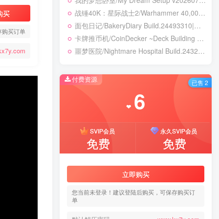
我的梦想卧室/My Dream Setup v20260718|休闲益智|容量3GB|免安装绿色中文版
战锤40K：星际战士2/Warhammer 40,000: Space Marine 2 v14.0.0.1|动作冒险|容量214.5GB|免安装绿色中文版
购买
面包日记/BakeryDiary Build.24493310|模拟经营|容量265B|免安装绿色中文版
存购买订单
卡牌推币机/CoinDecker ~Deck Building Pusher~ Build.24470236|休闲益智|容量293B|免安装绿色中文版
噩梦医院/Nightmare Hospital Build.24328768|恐怖冒险|容量1.9GB|免安装绿色中文版
kx7y.com
付费资源
已售 2
6
❤
SVIP会员
永久SVIP会员
免费
免费
立即购买
您当前未登录！建议登陆后购买，可保存购买订
单