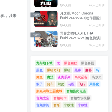
动作冒险|容量1.6GB|免安装
5天前
42人已阅读
绿色中文版
月之冕/Moon Corona
奔驰，以来
TOP5
Build.24485649|动作冒险|容
量12.1GB|免安装绿色中文版
4天前
40人已阅读
异界之吻/EXSTETRA
TOP6
Build.24216721|角色扮演|容
量5GB|免安装绿色中文版
3天前
39人已阅读
龙与地下城
龙
黑色幽默
黑色喜剧
黑色
黑暗奇幻
黑暗
黑客
麻将
鸟
鲜血
魔法
魂类系列
高玩必备
高尔夫
骰子
骑车
驾驶
马匹
飞行
风格化
類銀河戰士惡魔城
音频指向点击
音频太空
音频制作
音频农场模拟
音频休闲
音乐
非线性
非線性