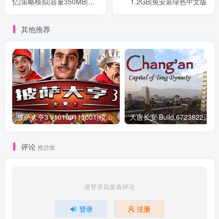
忆|策略模拟|容量350MB|免
1.2GB|免安装绿色中文版
安装绿色中文版
其他推荐
披萨大亨3 v10100111001|模拟经营|容量3.8GB|免安装绿色中文版
大唐长安 Build.6
评论
抢沙发
请登录后发表评论
登录
注册