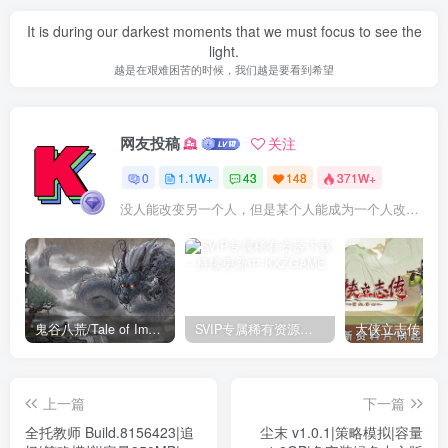
It is during our darkest moments that we must focus to see the
light.
越是在艰难困苦的时候，我们越是要看到希望
网友投稿
关注
0
1.1W+
43
148
371W+
没人能改变另一个人，但是某个人能成为一个人改变的原因
鬼谷八荒/Tale of Immortal v1.2.105.259|角色扮演|容量27.4GB|免安装绿色中文版
SVIP专属稀有资源下载 – 持续更新中
上一篇
下一篇
全托教师 Build.8156423|追
尘末 v1.0.1|策略模拟|容量