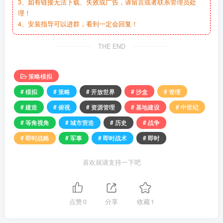
3、如有链接无法下载、失效或广告，请留言或者联系管理员处
理！
4、安装指导可以进群，看到一定会回复！
THE END
策略模拟
# 模拟
# 策略
# 开放世界
# 沙盒
# 管理
# 建造
# 俯视
# 资源管理
# 基地建设
# 中世纪
# 等角视角
# 城市营造
# 历史
# 战争
# 即时战略
# 军事
# 即时战术
# 即时
喜欢就请支持一下吧
点赞
0
分享
收藏
1