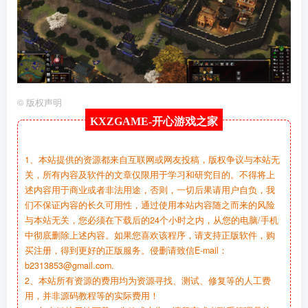
©
版权声明
KXZGAME-
开心游戏之家
1、本站提供的资源都来自互联网或网友投稿，版权争议与本站无
关，所有内容及软件的文章仅限用于学习和研究目的。不得将上
述内容用于商业或者非法用途，否则，一切后果请用户自负，我
们不保证内容的长久可用性，通过使用本站内容随之而来的风险
与本站无关，您必须在下载后的24个小时之内，从您的电脑/手机
中彻底删除上述内容。如果您喜欢该程序，请支持正版软件，购
买注册，得到更好的正版服务。侵删请致信E-mail：
b2313853@gmail.com.
2、本站所有资源的费用均为资源寻找、测试、修复等的人工费
用，并非源码教程等的实际费用！