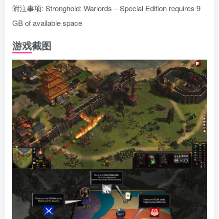
附注事项: Stronghold: Warlords – Special Edition requires 9
GB of available space
游戏截图