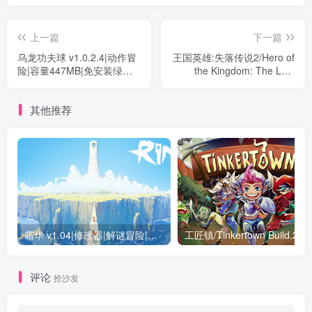
上一篇
下一篇
乌龙功夫球 v1.0.2.4|动作冒
王国英雄:失落传说2/Hero of
险|容量447MB|免安装绿色
the Kingdom: The Lost
中文版
Tales 2 Build.17548854|角
色扮演|容量353MB|免安装
其他推荐
绿色中文版
霜华 v1.04|修改器|解谜冒险|容量7.5GB|免安装绿色中文版
工匠镇/Tinkertown
评论
抢沙发