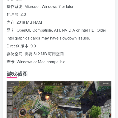
操作系统: Microsoft Windows 7 or later
处理器: 2.0
内存: 2048 MB RAM
显卡: OpenGL Compatible. ATI, NVIDIA or Intel HD. Older
Intel graphics cards may have slowdown issues.
DirectX 版本: 9.0
存储空间: 需要 512 MB 可用空间
声卡: Windows or Mac compatible
游戏截图