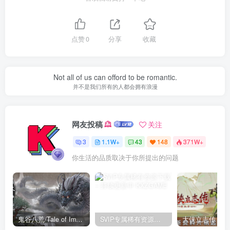
点赞
0
分享
收藏
Not all of us can offord to be romantic.
并不是我们所有的人都会拥有浪漫
网友投稿
关注
3
1.1W+
43
148
371W+
你生活的品质取决于你所提出的问题
鬼谷八荒/Tale of Immortal v1.2.105.259|角色扮演|容量27.4GB|免安装绿色中文版
SVIP专属稀有资源下载 – 持续更新中