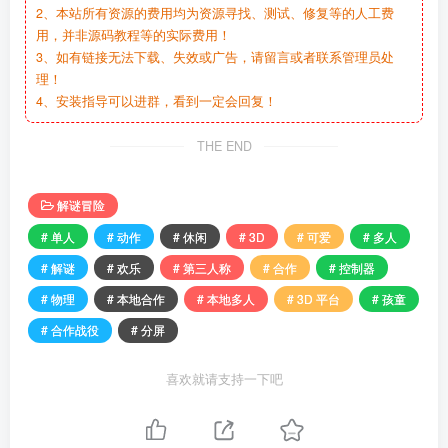
2、本站所有资源的费用均为资源寻找、测试、修复等的人工费
用，并非源码教程等的实际费用！
3、如有链接无法下载、失效或广告，请留言或者联系管理员处
理！
4、安装指导可以进群，看到一定会回复！
THE END
解谜冒险
# 单人
# 动作
# 休闲
# 3D
# 可爱
# 多人
# 解谜
# 欢乐
# 第三人称
# 合作
# 控制器
# 物理
# 本地合作
# 本地多人
# 3D 平台
# 孩童
# 合作战役
# 分屏
喜欢就请支持一下吧