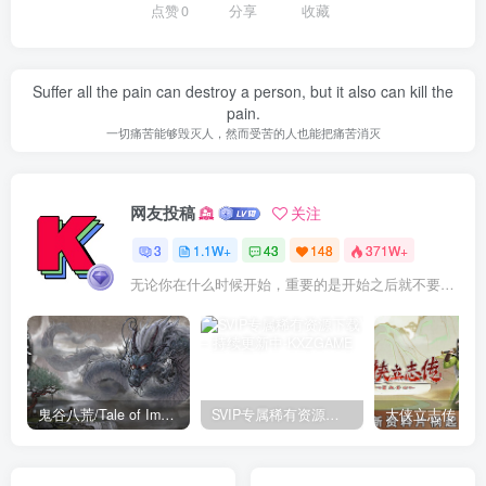
点赞
0
分享
收藏
Suffer all the pain can destroy a person, but it also can kill the
pain.
一切痛苦能够毁灭人，然而受苦的人也能把痛苦消灭
网友投稿
关注
3
1.1W+
43
148
371W+
无论你在什么时候开始，重要的是开始之后就不要停止
鬼谷八荒/Tale of Immortal v1.2.105.259|角色扮演|容量27.4GB|免安装绿色中文版
SVIP专属稀有资源下载 – 持续更新中