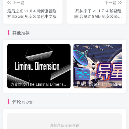
上一篇
下一篇
最后之光 v1.0.4.0|解谜冒险|
死神来了 v1.1.714|解谜冒
容量2GB|免安装绿色中文版
险|容量219MB|免安装绿色
中文版
其他推荐
边界维度/The Liminal Dimension Build.16627351|恐怖冒险|容量1.9GB|免安装绿色中文版
异星计划/Stellar I
评论
抢沙发
请登录后发表评论