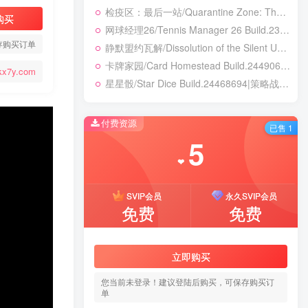
检疫区：最后一站/Quarantine Zone: The Last Check v1.1.13.1981|模拟经营|容量12.7GB|免安装绿色中文版
购买
网球经理26/Tennis Manager 26 Build.23764728|体育竞速|容量4.1GB|免安装绿色中文版
存购买订单
静默盟约瓦解/Dissolution of the Silent Union Build.24450155|恐怖冒险|容量1GB|免安装绿色中文版
卡牌家园/Card Homestead Build.24490632|策略战棋|容量1.3GB|免安装绿色中文版
kx7y.com
星星骰/Star Dice Build.24468694|策略战棋|容量511B|免安装绿色中文版
付费资源
已售 1
5
❤
SVIP会员
永久SVIP会员
免费
免费
立即购买
您当前未登录！建议登陆后购买，可保存购买订
单