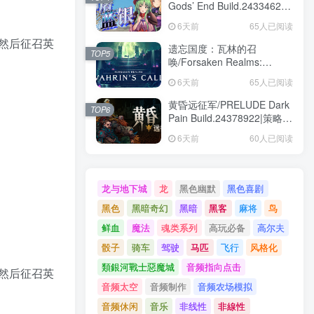
Gods’ End Build.24334624|
角色扮演|容量1.8GB|免安装
6天前
65人已阅读
绿色中文版
，然后征召英
遗忘国度：瓦林的召
TOP5
唤/Forsaken Realms:
Vahrin’s Call
6天前
65人已阅读
Build.24413366|角色扮演|容
量19.6GB|免安装绿色中文版
黄昏远征军/PRELUDE Dark
TOP6
Pain Build.24378922|策略战
棋|容量5.7GB|免安装绿色中
6天前
60人已阅读
文版
龙与地下城
龙
黑色幽默
黑色喜剧
黑色
黑暗奇幻
黑暗
黑客
麻将
鸟
鲜血
魔法
魂类系列
高玩必备
高尔夫
骰子
骑车
驾驶
马匹
飞行
风格化
類銀河戰士惡魔城
音频指向点击
，然后征召英
音频太空
音频制作
音频农场模拟
音频休闲
音乐
非线性
非線性