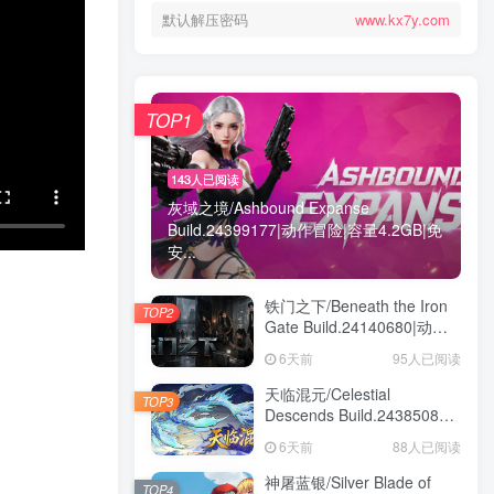
默认解压密码
www.kx7y.com
TOP1
143人已阅读
灰域之境/Ashbound Expanse
Build.24399177|动作冒险|容量4.2GB|免
安...
铁门之下/Beneath the Iron
TOP2
Gate Build.24140680|动作
冒险|容量5.7GB|免安装绿色
6天前
95人已阅读
中文版
天临混元/Celestial
TOP3
Descends Build.24385086|
策略战棋|容量11.4GB|免安
6天前
88人已阅读
装绿色中文版
神屠蓝银/Silver Blade of
TOP4