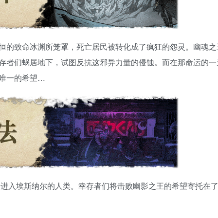
恒的致命冰渊所笼罩，死亡居民被转化成了疯狂的怨灵。幽魂之
存者们蜗居地下，试图反抗这邪异力量的侵蚀。而在那命运的一
唯一的希望…
够进入埃斯纳尔的人类。幸存者们将击败幽影之王的希望寄托在