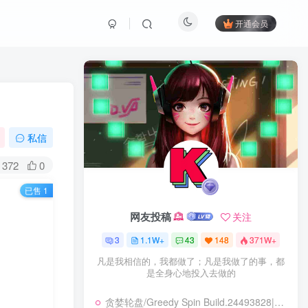
开通会员
私信
372
0
已售 1
网友投稿
关注
3
1.1W+
43
148
371W+
凡是我相信的，我都做了；凡是我做了的事，都
是全身心地投入去做的
贪婪轮盘/Greedy Spin Build.24493828|策略战棋|容量247B|免安装绿色中文版