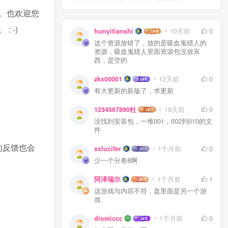
惑。也欢迎您
 -)
hunyitianshi
10天前
0
这个资源放错了，放的是吸血鬼猎人的
资源，吸血鬼猎人里面资源包没放东
西，是空的
zkx00001
12天前
0
有大更新的新版了，求更新
1234567890杜
18天前
0
没找到安装包，一堆001，002到010的文
件
的反馈也会
xxlucifer
1个月前
0
少一个分卷8啊
阿泽瑞尔
1个月前
1
这游戏与内容不符，盘里面是另一个游
戏
diomiccc
1个月前
0