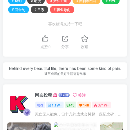
# 奇幻
# 动漫
# 女性主角
# 回合制战斗
# 线性
# 回合制
# 日系
# 职业导向
喜欢就请支持一下吧
点赞
0
分享
收藏
Behind every beautiful life, there has been some kind of pain.
破茧成蝶的美好生活都有伤痛
网友投稿
关注
3
1.1W+
43
148
371W+
死亡无人能免，但非凡的成就会树起一座纪念碑，它将一直立到太阳冷却之时