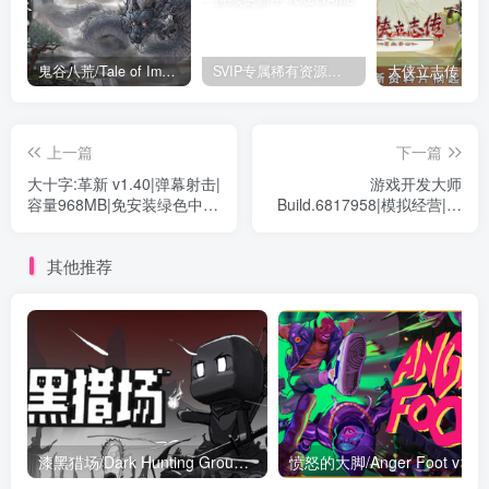
鬼谷八荒/Tale of Immortal v1.2.105.259|角色扮演|容量27.4GB|免安装绿色中文版
SVIP专属稀有资源下载 – 持续更新中
上一篇
下一篇
大十字:革新 v1.40|弹幕射击|
游戏开发大师
容量968MB|免安装绿色中文
Build.6817958|模拟经营|容
版
量5.8GB|免安装绿色中文版
其他推荐
漆黑猎场/Dark Hunting Ground Build.19682458|动作冒险|容量1.8G|免安装绿色中文版