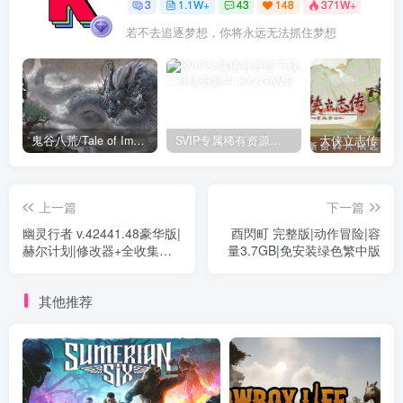
3
1.1W+
43
148
371W+
若不去追逐梦想，你将永远无法抓住梦想
鬼谷八荒/Tale of Immortal v1.2.105.259|角色扮演|容量27.4GB|免安装绿色中文版
SVIP专属稀有资源下载 – 持续更新中
上一篇
下一篇
幽灵行者 v.42441.48豪华版|
酉閃町 完整版|动作冒险|容
赫尔计划|修改器+全收集初
量3.7GB|免安装绿色繁中版
始存档|动作冒险|容量
35.5GB|免安装绿色中文版
其他推荐