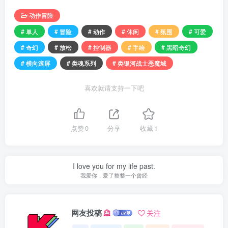
动作冒险
# 单人
# 冒险
# 动作
# 休闲
# 氛围
# 可爱
# 奇幻
# 放松
# 控制器
# 手绘
# 黑暗奇幻
# 横向滚屏
# 类魂系列
# 类银河战士恶魔城
喜欢就请支持一下吧
点赞
0
分享
收藏
1
I love you for my life past.
我爱你，爱了整整一个曾经
网友投稿
关注