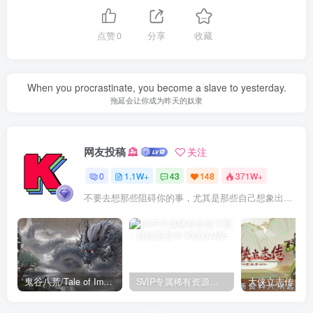
点赞
0
分享
收藏
When you procrastinate, you become a slave to yesterday.
拖延会让你成为昨天的奴隶
网友投稿
关注
0
1.1W+
43
148
371W+
不要去想那些阻碍你的事，尤其是那些自己想象出来的事
鬼谷八荒/Tale of Immortal v1.2.105.259|角色扮演|容量27.4GB|免安装绿色中文版
SVIP专属稀有资源下载 – 持续更新中