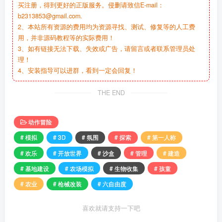
买注册，得到更好的正版服务。侵删请致信E-mail：
b2313853@gmail.com.
2、本站所有资源的费用均为资源寻找、测试、修复等的人工费
用，并非源码教程等的实际费用！
3、如有链接无法下载、失效或广告，请留言或者联系管理员处
理！
4、安装指导可以进群，看到一定会回复！
THE END
动作冒险
# 模拟
# 3D
# 氛围
# 探索
# 第一人称
# 欢乐
# 开放世界
# 沙盒
# 管理
# 建造
# 基地建设
# 农场模拟
# 生物收集
# 孩童
# 农业
# 枪械改装
# 六自由度
喜欢就请支持一下吧