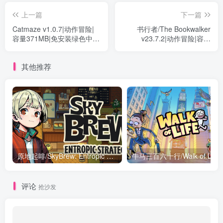
上一篇
下一篇
Catmaze v1.0.7|动作冒险|
书行者/The Bookwalker
容量371MB|免安装绿色中文
v23.7.2|动作冒险|容量
版
12.6GB|免安装绿色中文版
其他推荐
原地起啡/SkyBrew: Entropic Strategist Build.19609137|模拟经营|容量335M|免安装绿色中文版
评论
抢沙发