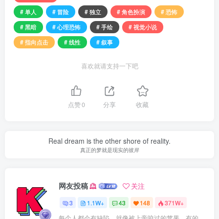
# 单人
# 冒险
# 独立
# 角色扮演
# 恐怖
# 黑暗
# 心理恐怖
# 手绘
# 视觉小说
# 指向点击
# 线性
# 叙事
喜欢就请支持一下吧
点赞
0
分享
收藏
Real dream is the other shore of reality.
真正的梦就是现实的彼岸
网友投稿
关注
3
1.1W+
43
148
371W+
每个人都会有缺陷，就像被上帝咬过的苹果，有的人缺陷比较大，正是因为上帝特别喜欢他的芬芳