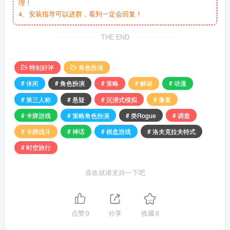
理！
4、安装指导可以进群，看到一定会回复！
THE END
特别好评
角色扮演
# 休闲
# 角色扮演
# 策略
# 解谜
# 动漫
# 第三人称
# 悬疑
# 沉浸式模拟
# 像素
# 卡牌游戏
# 策略角色扮演
# 类Rogue
# 调查
# 卡牌战斗
# 神话
# 棋盘游戏
# 洛夫克拉夫特式
# 时空旅行
喜欢就请支持一下吧
点赞
0
分享
收藏
6