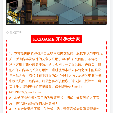
©
版权声明
KXZGAME-
开心游戏之家
1、本站提供的资源都来自互联网或网友投稿，版权争议与本站无
关，所有内容及软件的文章仅限用于学习和研究目的。不得将上
述内容用于商业或者非法用途，否则，一切后果请用户自负，我
们不保证内容的长久可用性，通过使用本站内容随之而来的风险
与本站无关，您必须在下载后的24个小时之内，从您的电脑/手机
中彻底删除上述内容。如果您喜欢该程序，请支持正版软件，购
买注册，得到更好的正版服务。侵删请致信E-mail：
b2313853@gmail.com.
2、本站所有资源的费用均为资源寻找、测试、修复等的人工费
用，并非源码教程等的实际费用！
3、如有链接无法下载、失效或广告，请留言或者联系管理员处