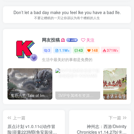
Don’t let a bad day make you feel lke you have a bad lfe.
不要让糟糕的一天让你误以为有个糟糕的人生
网友投稿
关注
3
1.1W+
43
148
371W+
生活中最美好的事都是免费的
鬼谷八荒/Tale of Immortal v1.2.105.259|角色扮演|容量27.4GB|免安装绿色中文版
SVIP专属稀有资源下载 – 持续更新中
上一篇
下一篇
原点计划 v1.0.11c|动作冒
神州志：西游/Divinity
险|容量223MB|免安装绿色
Chronicles v1.14.27b|卡牌