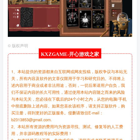
©
版权声明
KXZGAME-
开心游戏之家
1、本站提供的资源都来自互联网或网友投稿，版权争议与本站无
关，所有内容及软件的文章仅限用于学习和研究目的。不得将上
述内容用于商业或者非法用途，否则，一切后果请用户自负，我
们不保证内容的长久可用性，通过使用本站内容随之而来的风险
与本站无关，您必须在下载后的24个小时之内，从您的电脑/手机
中彻底删除上述内容。如果您喜欢该程序，请支持正版软件，购
买注册，得到更好的正版服务。侵删请致信E-mail：
b2313853@gmail.com.
2、本站所有资源的费用均为资源寻找、测试、修复等的人工费
用，并非源码教程等的实际费用！