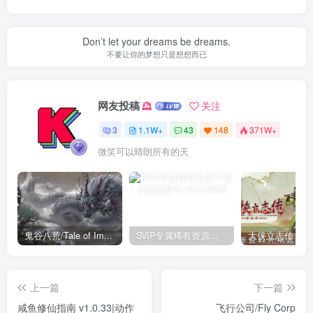
Don’t let your dreams be dreams.
不要让你的梦想只是想想而已
网友投稿
关注
3
1.1W+
43
148
371W+
微笑可以晴朗所有的天
鬼谷八荒/Tale of Immortal v1.2.105.259|角色扮演|容量27.4GB|免安装绿色中文版
SVIP专属稀有资源下载 – 持续更新中
上一篇
下一篇
咸鱼修仙指南 v1.0.33|动作
飞行公司/Fly Corp