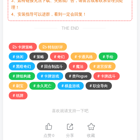
3、如有链接无法下载、失效或广告，请留言或者联系管理员处
理！
4、安装指导可以进群，看到一定会回复！
THE END
卡牌策略
特别好评
# 休闲
# 策略
# 奇幻
# 卡通风格
# 手绘
# 黑暗奇幻
# 回合制战斗
# 魔法
# 迷宫探索
# 牌组构建
# 卡牌游戏
# 类Rogue
# 卡牌战斗
# 刷宝
# 永久死亡
# 棋盘游戏
# 职业导向
# 纸牌
喜欢就请支持一下吧
点赞
0
分享
收藏